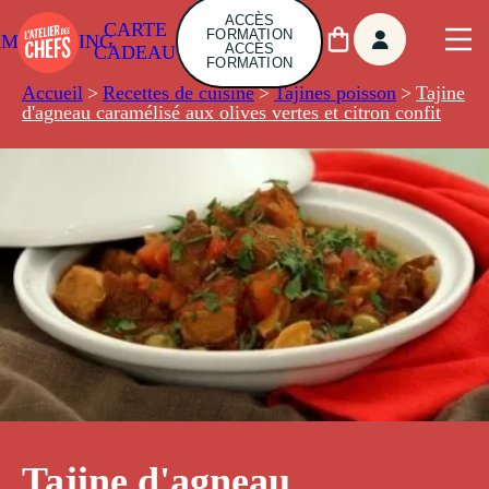
ACCÈS
CARTE
FORMATION
AMBUILDING
ACCÈS
CADEAU
FORMATION
Accueil
>
Recettes de cuisine
>
Tajines poisson
>
Tajine
d'agneau caramélisé aux olives vertes et citron confit
Tajine d'agneau