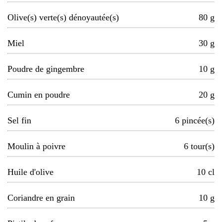
Olive(s) verte(s) dénoyautée(s)
80
g
Miel
30
g
Poudre de gingembre
10
g
Cumin en poudre
20
g
Sel fin
6
pincée(s)
Moulin à poivre
6
tour(s)
Huile d'olive
10
cl
Coriandre en grain
10
g