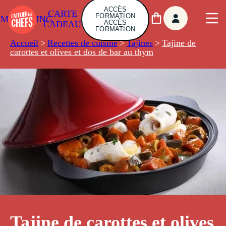
ACCÈS
CARTE
FORMATION
AMBUILDING
ACCÈS
CADEAU
FORMATION
Accueil
>
Recettes de cuisine
>
Tajines
>
Tajine de
carottes et olives et dos de bar au thym
Tajine de carottes et olives