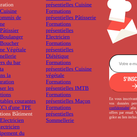
ration
présentielles
Cuisine
Cuisine
Formations
ommis de
présentielles
Pâtisserie
ine
Formations
âtissier
présentielles
Boulanger
Electricien
Boucher
Formations
ine Végétale
présentielles
ellerie
Diététique
rs du bar
Formations
ta
présentielles
Cuisine
ns la
végétale
S'INS
uration
Formations
ser les
présentielles
IMTB
tions
Formations
En vous inscrivant
tables courantes
présentielles
Maçon
vos données per
C) d'une TPE
Formations
confidentialité
afin 
offres par email.
tions
Bâtiment
présentielles
grâce au lien inclu
Electricien
Sommellerie
ectricien
uipement du