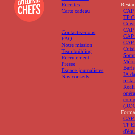
Recettes
Restau
Carte cadeau
CAP 
TP C
Cuis
CAP P
Contactez-nous
CAP 
FAQ
CAP 
Notre mission
Cuis
Teambuilding
Somm
Recrutement
Métie
Presse
Baris
Espace journalistes
IA da
Nos conseils
resta
Réali
opéra
comp
(ROC
Forma
CAP 
TP El
d'éq