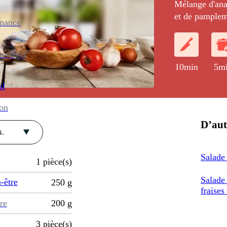
Mélange d'anan
et de pamplem
enance
de jus d'orang
vanille Bourbo
ménager
10min
5m
al
ion
D’aut
.
Salade
1
pièce(s)
Salade
-être
250
g
fraises
re
200
g
3
pièce(s)