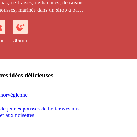
as, de fraises, de bananes, de raisins
ousses, marinés dans un sirop à base
e et de sirop d'érable parfumé à la
n et aux zestes de citron.
in
30min
res idées délicieuses
 norvégienne
 de jeunes pousses de betteraves aux
 et aux noisettes