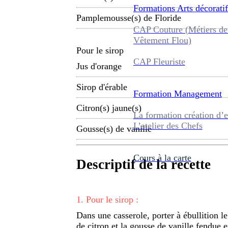
Formations
Arts décoratif
Pamplemousse(s) de Floride
CAP Couture (Métiers de
Vêtement Flou)
Pour le sirop
CAP Fleuriste
Jus d'orange
Sirop d'érable
Formation
Management
Citron(s) jaune(s)
La formation création d’e
L’atelier des Chefs
Gousse(s) de vanille
Cours à la carte
Descriptif de la recette
1
.
Pour le sirop :
Dans une casserole, porter à ébullition le 
de citron et la gousse de vanille fendue e