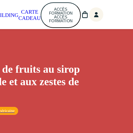
ACCÈS
CARTE
FORMATION
ILDING
ACCÈS
CADEAU
FORMATION
 de fruits au sirop
e et aux zestes de
éricaine