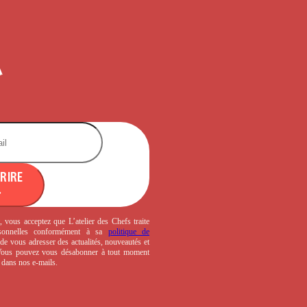
CRIRE
, vous acceptez que L’atelier des Chefs traite
sonnelles conformément à sa
politique de
de vous adresser des actualités, nouveautés et
 Vous pouvez vous désabonner à tout moment
s dans nos e-mails.