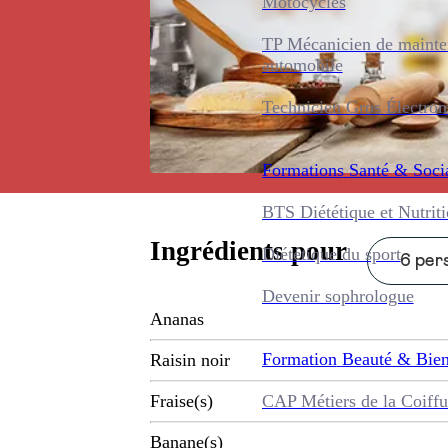
Motocycles
TP Mécanicien de maint
automobile
Technicien Gros Électro
Formations
Santé & Soci
BTS Diététique et Nutrit
Ingrédients pour
Diététique du sport
6 pers
Devenir sophrologue
Ananas
Formation
Beauté & Bien
Raisin noir
CAP Métiers de la Coiffu
Fraise(s)
Banane(s)