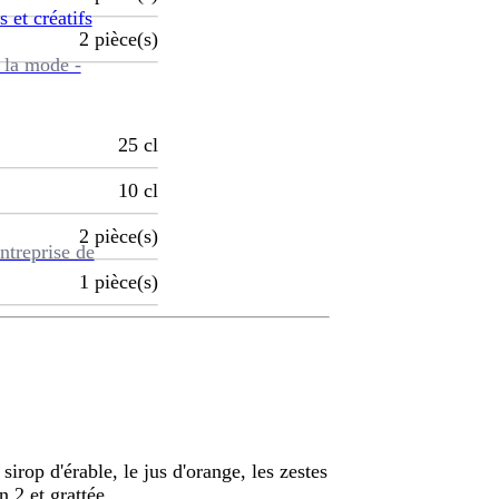
s et créatifs
2
pièce(s)
 la mode -
25
cl
10
cl
2
pièce(s)
ntreprise de
1
pièce(s)
sirop d'érable, le jus d'orange, les zestes
n 2 et grattée.