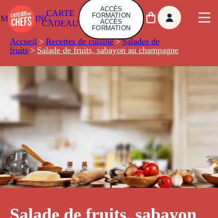
ACCÈS
CARTE
FORMATION
AMBUILDING
ACCÈS
CADEAU
FORMATION
Accueil
>
Recettes de cuisine
>
Salades de
fruits
>
Salade de fruits, sabayon au champagne
Salade de fruits, sabayon