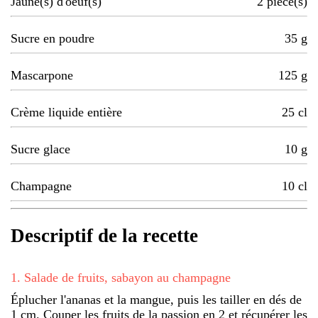
Jaune(s) d'oeuf(s)
2
pièce(s)
Sucre en poudre
35
g
Mascarpone
125
g
Crème liquide entière
25
cl
Sucre glace
10
g
Champagne
10
cl
Descriptif de la recette
1
.
Salade de fruits, sabayon au champagne
Éplucher l'ananas et la mangue, puis les tailler en dés de
1 cm. Couper les fruits de la passion en 2 et récupérer les