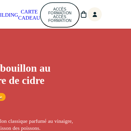
ACCÈS
CARTE
FORMATION
ILDING
ACCÈS
CADEAU
FORMATION
bouillon au
re de cidre
se
lon classique parfumé au vinaigre,
uisson des poissons.