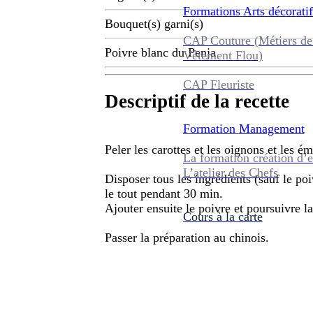
Formations
Arts décoratif
Bouquet(s) garni(s)
CAP Couture (Métiers de
Poivre blanc du Penja
Vêtement Flou)
CAP Fleuriste
Descriptif de la recette
Formation
Management
Peler les carottes et les oignons et les é
La formation création d’e
L’atelier des Chefs
Disposer tous les ingrédients (sauf le poi
le tout pendant 30 min.
Ajouter ensuite le poivre et poursuivre 
Cours à la carte
Passer la préparation au chinois.