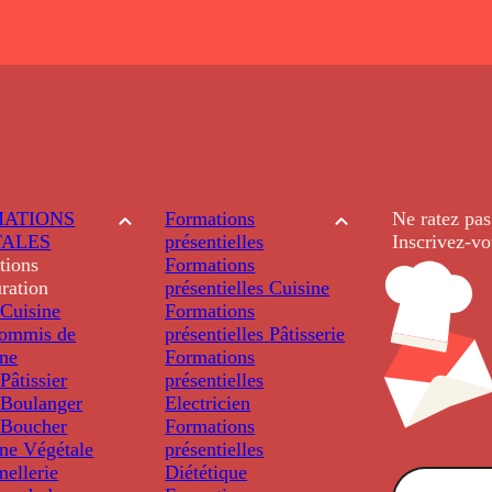
ATIONS
Formations
Ne ratez pas
TALES
présentielles
Inscrivez-vo
tions
Formations
ration
présentielles
Cuisine
Cuisine
Formations
ommis de
présentielles
Pâtisserie
ine
Formations
âtissier
présentielles
Boulanger
Electricien
Boucher
Formations
ine Végétale
présentielles
ellerie
Diététique