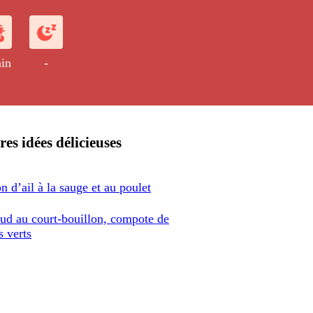
in
-
res idées délicieuses
n d’ail à la sauge et au poulet
aud au court-bouillon, compote de
s verts