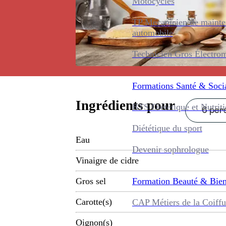
Motocycles
TP Mécanicien de maint
automobile
Technicien Gros Électro
Formations
Santé & Soci
Ingrédients pour
BTS Diététique et Nutrit
6 pers
Diététique du sport
Eau
Devenir sophrologue
Vinaigre de cidre
Formation
Beauté & Bien
Gros sel
Carotte(s)
CAP Métiers de la Coiffu
Oignon(s)