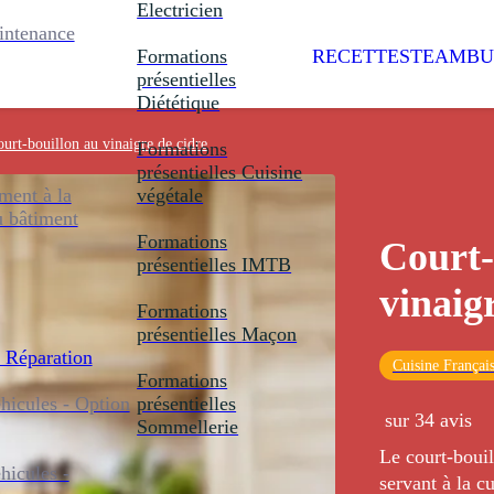
Electricien
intenance
Formations
RECETTES
TEAMBU
présentielles
Diététique
urt-bouillon au vinaigre de cidre
Formations
présentielles
Cuisine
ent à la
végétale
u bâtiment
Formations
Court-
présentielles
IMTB
vinaig
Formations
présentielles
Maçon
 Réparation
Cuisine Françai
Formations
icules - Option
présentielles
sur 34 avis
Sommellerie
Le court-bouil
icules -
servant à la c