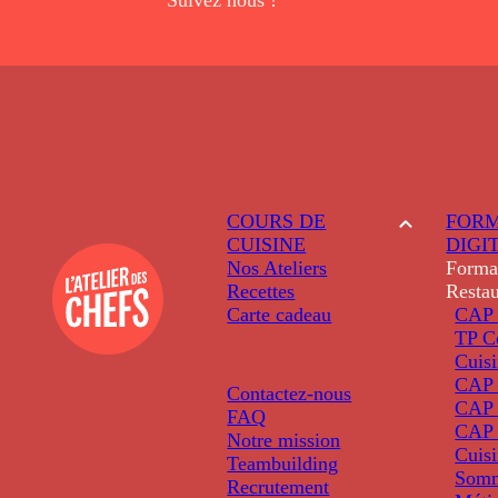
COURS DE
FORM
CUISINE
DIGI
Nos Ateliers
Forma
Recettes
Restau
Carte cadeau
CAP 
TP C
Cuis
CAP P
Contactez-nous
CAP 
FAQ
CAP 
Notre mission
Cuis
Teambuilding
Somm
Recrutement