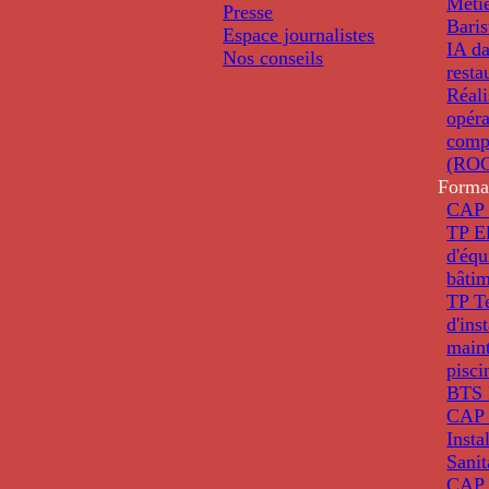
Métie
Presse
Baris
Espace journalistes
IA da
Nos conseils
resta
Réali
opéra
comp
(ROC
Forma
CAP 
TP El
d'éq
bâti
TP T
d'ins
main
pisci
BTS 
CAP 
Insta
Sanit
CAP 