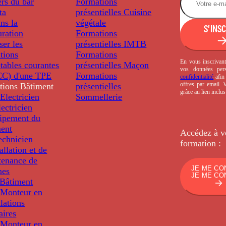
rs du bar
Formations
ta
présentielles
Cuisine
ns la
végétale
S'INS
uration
Formations
ser les
présentielles
IMTB
tions
Formations
En vous inscrivant
tables courantes
présentielles
Maçon
vos données per
C) d'une TPE
Formations
confidentialité
afin 
offres par email.
tions
Bâtiment
présentielles
grâce au lien inclu
Electricien
Sommellerie
ectricien
uipement du
ment
Accédez à v
echnicien
formation :
tallation et de
tenance de
JE ME CO
nes
JE ME CO
Bâtiment
Monteur en
llations
aires
Monteur en