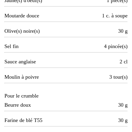
Jaune(s) d'oeuf(s)
1
pièce(s)
Moutarde douce
1
c. à soupe
Olive(s) noire(s)
30
g
Sel fin
4
pincée(s)
Sauce anglaise
2
cl
Moulin à poivre
3
tour(s)
Pour le crumble
Beurre doux
30
g
Farine de blé T55
30
g