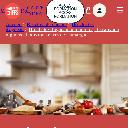
ACCÈS
CARTE
FORMATION
AMBUILDING
ACCÈS
CADEAU
FORMATION
Accueil
>
Recettes de cuisine
>
Brochettes
d'agneau
>
Brochette d'agneau au curcuma, Escalivada
oignons et poivrons et riz de Camargue