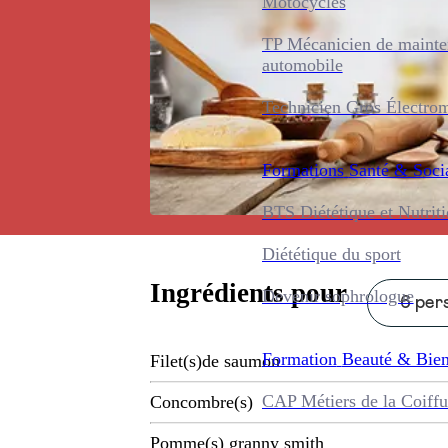
Motocycles
TP Mécanicien de maint
automobile
Technicien Gros Électro
Formations
Santé & Soci
BTS Diététique et Nutrit
Diététique du sport
Ingrédients pour
Devenir sophrologue
6 pers
Formation
Beauté & Bien
Filet(s)de saumon
CAP Métiers de la Coiffu
Concombre(s)
Pomme(s) granny smith