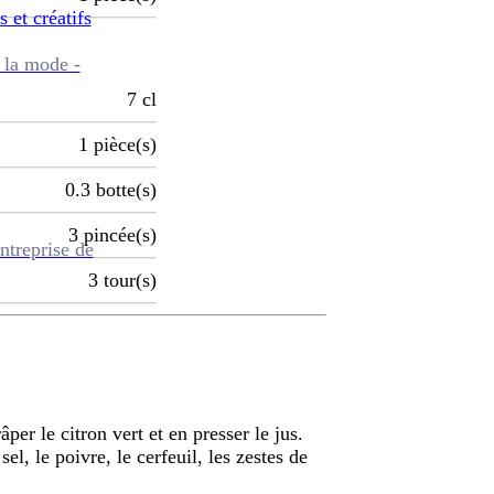
s et créatifs
 la mode -
7
cl
1
pièce(s)
0.3
botte(s)
3
pincée(s)
ntreprise de
3
tour(s)
âper le citron vert et en presser le jus.
sel, le poivre, le cerfeuil, les zestes de