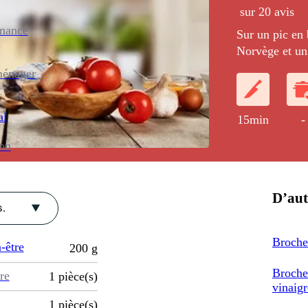
sur 20 avis
enance
Sur un pic en
Norvège et un
de concombre.
ménager
marinade à bas
citron vert.
al
15min
-
ion
D’aut
.
Broche
-être
200
g
Broche
re
1
pièce(s)
vinaigr
1
pièce(s)