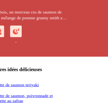
 bois, un morceau cru de saumon de
 mélange de pomme granny smith et
 Le pic est ensuite trempé dans une
e d'huile d'olive, de cerfeuil et de
-
res idées délicieuses
tte de saumon teriyaki
tte de saumon, poivronnade et
ette au safran