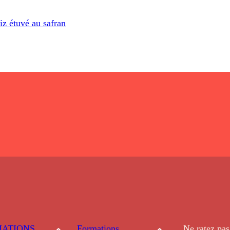
iz étuvé au safran
ATIONS
Formations
Ne ratez pas