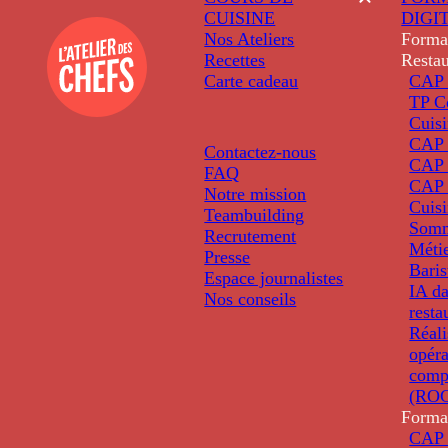
CUISINE
DIGI
Nos Ateliers
Forma
Recettes
Restau
Carte cadeau
CAP 
TP C
Cuis
CAP P
Contactez-nous
CAP 
FAQ
CAP 
Notre mission
Cuis
Teambuilding
Somm
Recrutement
Métie
Presse
Baris
Espace journalistes
IA da
Nos conseils
resta
Réali
opéra
comp
(ROC
Forma
CAP 