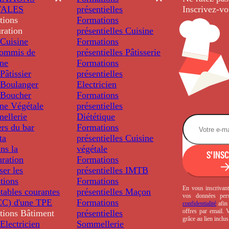
TALES
présentielles
Inscrivez-vo
tions
Formations
ration
présentielles
Cuisine
Cuisine
Formations
ommis de
présentielles
Pâtisserie
ine
Formations
âtissier
présentielles
Boulanger
Electricien
Boucher
Formations
ine Végétale
présentielles
ellerie
Diététique
rs du bar
Formations
ta
présentielles
Cuisine
ns la
végétale
S'INS
uration
Formations
ser les
présentielles
IMTB
tions
Formations
En vous inscrivant
tables courantes
présentielles
Maçon
vos données per
C) d'une TPE
Formations
confidentialité
afin 
offres par email.
tions
Bâtiment
présentielles
grâce au lien inclu
Electricien
Sommellerie