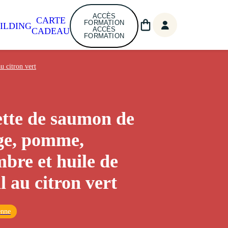
ACCÈS
CARTE
FORMATION
ILDING
ACCÈS
CADEAU
FORMATION
 citron vert
tte de saumon de
ge, pomme,
bre et huile de
l au citron vert
enne