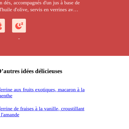
 en dés, accompagnés d'un jus à base de
d'huile d'olive, servis en verrines avec
gratiner le cas échéant au
-
’autres idées délicieuses
errine aux fruits exotiques, macaron à la
enthe
errine de fraises à la vanille, croustillant
 l'amande