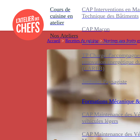
Cours de
CAP Interventions en Ma
cuisine en
Technique des Bâtiments
atelier
CAP Maçon
Nos Ateliers
Accueil
>
Recettes de cuisine
>
Verrines aux fruits e
CAP Carreleur Mosaïste
TP Chargé d'accompagnem
rénovation énergétique d
(CAREB)
Jardinier Paysagiste
Formations
Mécanique &
CAP Maintenance des Véh
véhicules légers
CAP Maintenance des Véh