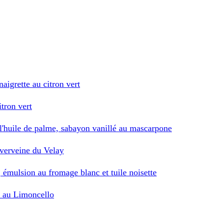
aigrette au citron vert
itron vert
à l'huile de palme, sabayon vanillé au mascarpone
 verveine du Velay
, émulsion au fromage blanc et tuile noisette
r au Limoncello