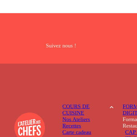
Suivez nous !
COURS DE
FORM
CUISINE
DIGI
Nos Ateliers
Forma
Recettes
Restau
Carte cadeau
CAP 