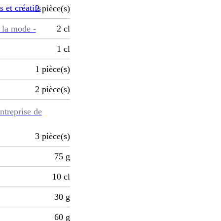
s et créatifs
2
pièce(s)
 la mode -
2
cl
1
cl
1
pièce(s)
2
pièce(s)
ntreprise de
3
pièce(s)
75
g
10
cl
30
g
60
g