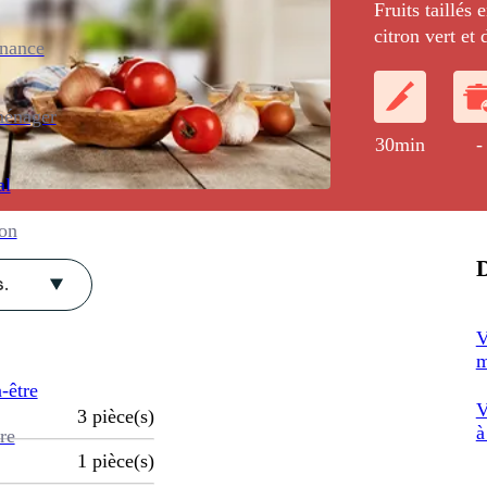
Fruits taillés
citron vert et 
enance
un sabayon (à 
chalumeau).
ménager
30min
-
al
ion
D
.
V
m
-être
V
3
pièce(s)
à
re
1
pièce(s)