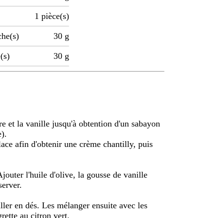
1
pièce(s)
che(s)
30
g
(s)
30
g
re et la vanille jusqu'à obtention d'un sabayon
).
lace afin d'obtenir une crème chantilly, puis
Ajouter l'huile d'olive, la gousse de vanille
server.
iller en dés. Les mélanger ensuite avec les
grette au citron vert.