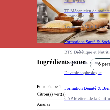
Motocycles
TP Mécanicien de maint
automobile
Technicien Gros Électro
Formations
Santé & Soci
BTS Diététique et Nutrit
Ingrédients pour
Diététique du sport
6 pers
Devenir sophrologue
Pour l'étape 1
Formation
Beauté & Bien
Citron(s) vert(s)
CAP Métiers de la Coiffu
Ananas