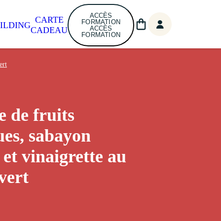
ACCÈS
CARTE
FORMATION
ILDING
ACCÈS
CADEAU
FORMATION
ert
e de fruits
ues, sabayon
 et vinaigrette au
vert