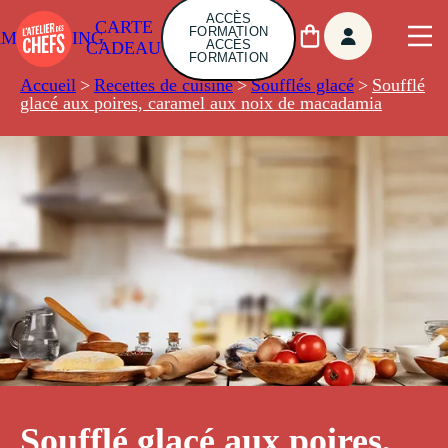
ACCÈS
CARTE
FORMATION
AMBUILDING
ACCÈS
CADEAU
FORMATION
Accueil
>
Recettes de cuisine
>
Soufflés glacé
>
Soufflé
glacé aux poires, caramel aux noix de macadamia
Soufflé glacé aux poires,