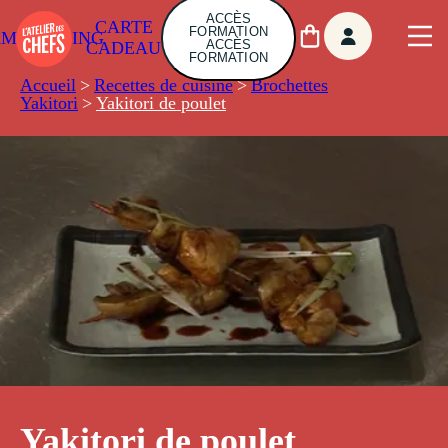
ACCÈS
CARTE
FORMATION
AMBUILDING
ACCÈS
CADEAU
FORMATION
Accueil
>
Recettes de cuisine
>
Brochettes
Yakitori
>
Yakitori de poulet
Yakitori de poulet