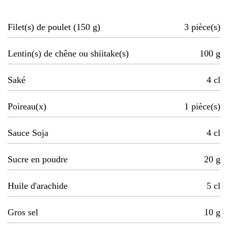
Filet(s) de poulet (150 g)
3
pièce(s)
Lentin(s) de chêne ou shiitake(s)
100
g
Saké
4
cl
Poireau(x)
1
pièce(s)
Sauce Soja
4
cl
Sucre en poudre
20
g
Huile d'arachide
5
cl
Gros sel
10
g