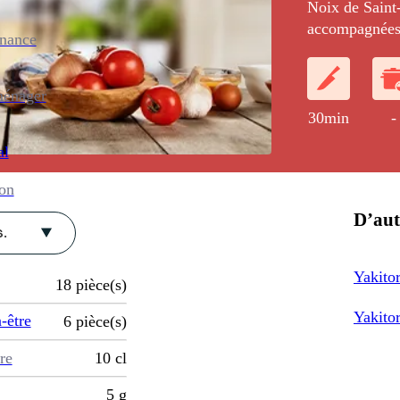
Noix de Saint
accompagnées 
enance
ménager
30min
-
al
ion
D’aut
.
Yakitor
18
pièce(s)
Yakito
-être
6
pièce(s)
re
10
cl
5
g