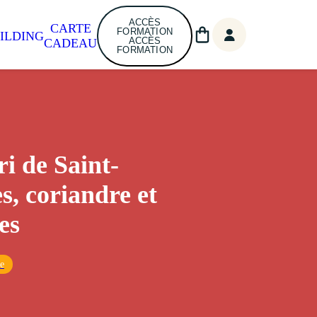
ACCÈS
CARTE
FORMATION
ILDING
ACCÈS
CADEAU
FORMATION
ri de Saint-
s, coriandre et
es
ue