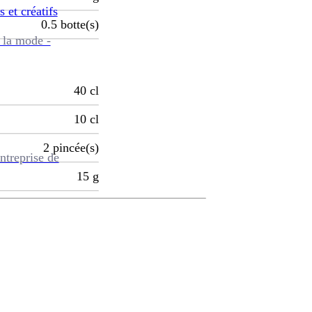
s et créatifs
0.5
botte(s)
 la mode -
40
cl
10
cl
2
pincée(s)
ntreprise de
15
g