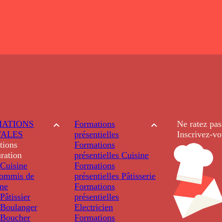
ATIONS
Formations
Ne ratez pas
TALES
présentielles
Inscrivez-vo
tions
Formations
ration
présentielles
Cuisine
Cuisine
Formations
ommis de
présentielles
Pâtisserie
ine
Formations
âtissier
présentielles
Boulanger
Electricien
Boucher
Formations