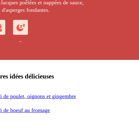
-Jacques poêlées et nappées de sauce,
d'asperges fondantes.
-
res idées délicieuses
i de poulet, oignons et gingembre
ri de boeuf au fromage