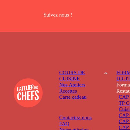
Suivez nous !
COURS DE
FORM
CUISINE
DIGI
Nos Ateliers
Forma
Recettes
Restau
Carte cadeau
CAP 
TP C
Cuis
CAP P
Contactez-nous
CAP 
FAQ
CAP 
Notre mission