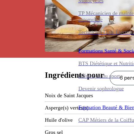
Motocycles
TP Mécanicien de maint
automobile
Technicien Gros Électro
Formations
Santé & Soci
BTS Diététique et Nutrit
Ingrédients pour
Diététique du sport
6 pers
Devenir sophrologue
Noix de Saint Jacques
Formation
Beauté & Bien
Asperge(s) vertes(s)
CAP Métiers de la Coiffu
Huile d'olive
Gros sel