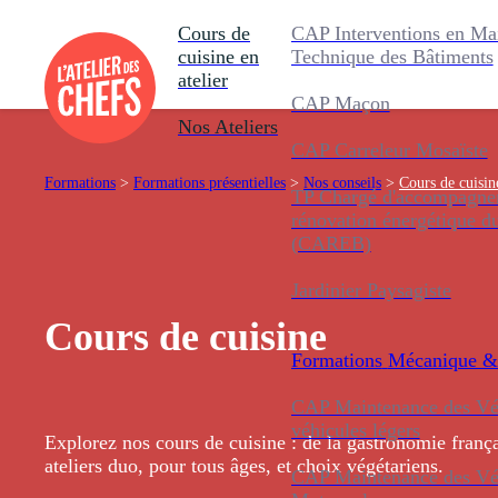
Cours de
CAP Interventions en Ma
cuisine en
Technique des Bâtiments
atelier
CAP Maçon
Nos Ateliers
CAP Carreleur Mosaïste
Formations
>
Formations présentielles
>
Nos conseils
>
Cours de cuisin
TP Chargé d'accompagnem
rénovation énergétique d
(CAREB)
Jardinier Paysagiste
Cours de cuisine
Formations
Mécanique &
CAP Maintenance des Véh
véhicules légers
Explorez nos cours de cuisine : de la gastronomie françai
ateliers duo, pour tous âges, et choix végétariens.
CAP Maintenance des Véh