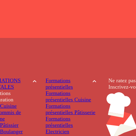
ATIONS
Formations
Ne ratez pas
TALES
présentielles
Inscrivez-vo
tions
Formations
ration
présentielles
Cuisine
Cuisine
Formations
ommis de
présentielles
Pâtisserie
ine
Formations
âtissier
présentielles
Boulanger
Electricien