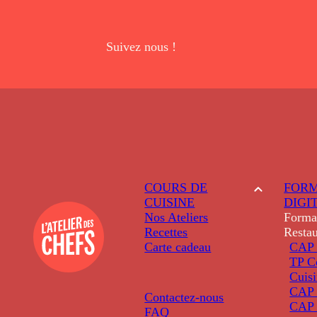
Suivez nous !
COURS DE
FORM
CUISINE
DIGI
Nos Ateliers
Forma
Recettes
Restau
Carte cadeau
CAP 
TP C
Cuis
CAP P
Contactez-nous
CAP 
FAQ