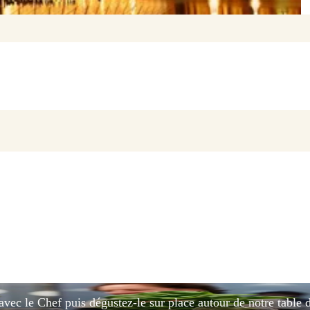
avec le Chef puis dégustez-le sur place autour de notre table d