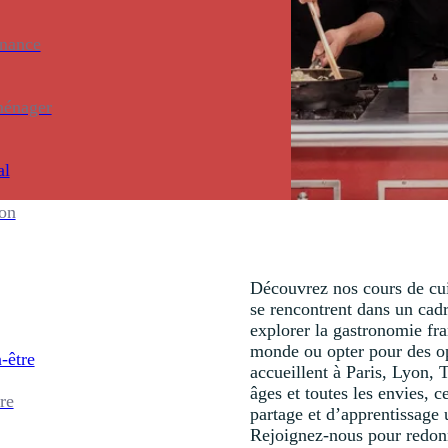
enance
ménager
al
ion
Découvrez nos cours de cuis
se rencontrent dans un cad
explorer la gastronomie fra
monde ou opter pour des op
-être
accueillent à Paris, Lyon, 
âges et toutes les envies,
re
partage et d’apprentissage 
Rejoignez-nous pour redonn