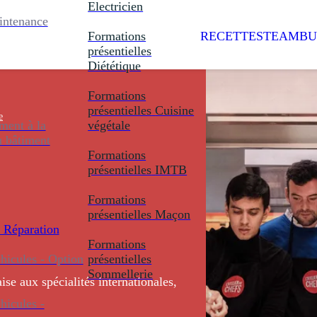
Electricien
intenance
Formations
RECETTES
TEAMBU
présentielles
Diététique
Formations
présentielles
Cuisine
e
ent à la
végétale
u bâtiment
Formations
présentielles
IMTB
Formations
présentielles
Maçon
 Réparation
Formations
icules - Option
présentielles
Sommellerie
se aux spécialités internationales,
icules -