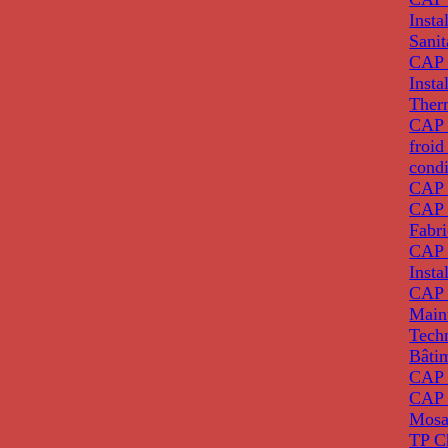
Insta
Sanit
CAP 
Insta
Ther
CAP I
froid
condi
CAP 
CAP 
Fabri
CAP 
Insta
CAP 
Main
Tech
Bâti
CAP
CAP 
Mosa
TP C