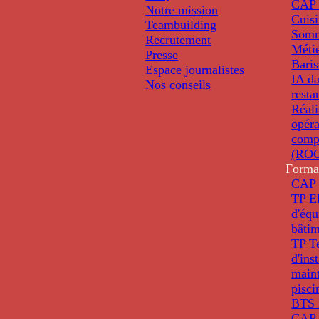
CAP 
Notre mission
Cuis
Teambuilding
Somm
Recrutement
Métie
Presse
Baris
Espace journalistes
IA da
Nos conseils
resta
Réali
opéra
comp
(ROC
Forma
CAP 
TP El
d'éq
bâti
TP T
d'ins
main
pisci
BTS 
CAP 