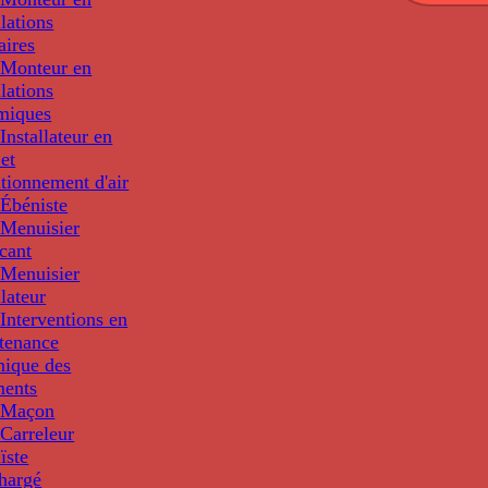
llations
aires
Monteur en
llations
miques
nstallateur en
 et
tionnement d'air
Ébéniste
Menuisier
cant
Menuisier
llateur
Interventions en
tenance
nique des
ments
 Maçon
Carreleur
ïste
hargé