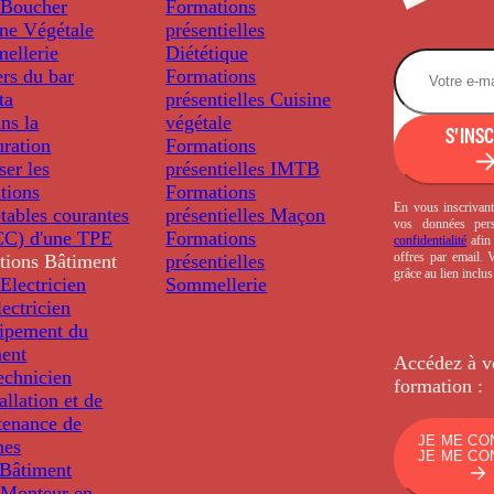
Boucher
Formations
ine Végétale
présentielles
ellerie
Diététique
rs du bar
Formations
ta
présentielles
Cuisine
ns la
végétale
S'INS
uration
Formations
ser les
présentielles
IMTB
tions
Formations
En vous inscrivant
tables courantes
présentielles
Maçon
vos données per
C) d'une TPE
Formations
confidentialité
afin 
offres par email.
tions
Bâtiment
présentielles
grâce au lien inclu
Electricien
Sommellerie
ectricien
uipement du
ment
Accédez à v
echnicien
formation :
tallation et de
tenance de
JE ME CO
nes
JE ME CO
Bâtiment
Monteur en