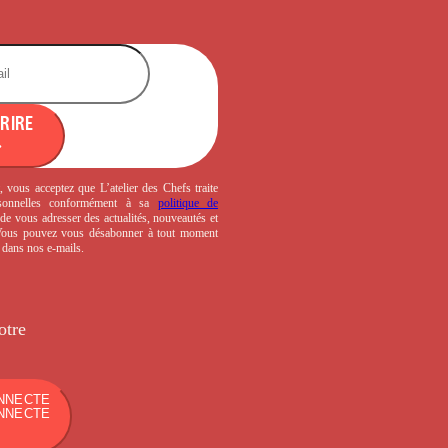
CRIRE
, vous acceptez que L’atelier des Chefs traite
sonnelles conformément à sa
politique de
de vous adresser des actualités, nouveautés et
 Vous pouvez vous désabonner à tout moment
s dans nos e-mails.
otre
NNECTE
NNECTE