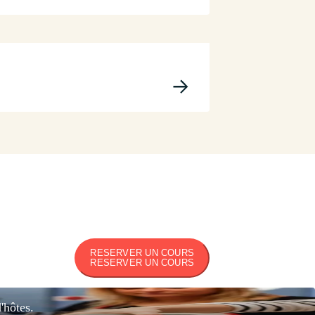
Cours de Cuisine 
04 Juin 2026
RESERVER UN COURS
RESERVER UN COURS
'hôtes.