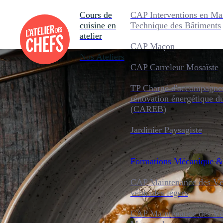
Cours de
CAP Interventions en Ma
cuisine en
Technique des Bâtiments
atelier
CAP Maçon
Nos Ateliers
CAP Carreleur Mosaïste
TP Chargé d'accompagnem
rénovation énergétique d
(CAREB)
Jardinier Paysagiste
Formations
Mécanique &
CAP Maintenance des Véh
véhicules légers
CAP Maintenance des Véh