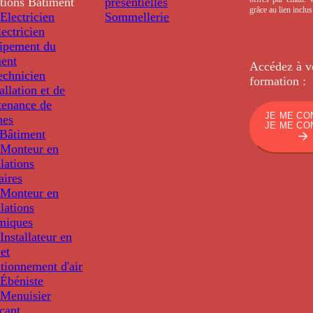
tions
Bâtiment
présentielles
grâce au lien inclu
Electricien
Sommellerie
ectricien
uipement du
ment
Accédez à v
echnicien
formation :
tallation et de
tenance de
JE ME CO
nes
JE ME CO
Bâtiment
Monteur en
llations
aires
Monteur en
llations
miques
nstallateur en
 et
tionnement d'air
Ébéniste
Menuisier
cant