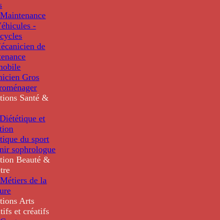
s
Maintenance
éhicules -
cycles
écanicien de
tenance
mobile
nicien Gros
troménager
tions
Santé &
iététique et
tion
tique du sport
nir sophrologue
tion
Beauté &
tre
Métiers de la
ure
tions
Arts
tifs et créatifs