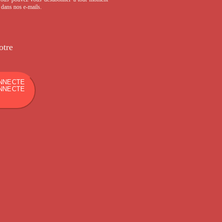
s dans nos e-mails.
otre
NNECTE
NNECTE