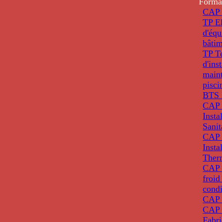
Forma
CAP 
TP El
d'éq
bâti
TP T
d'ins
main
pisci
BTS 
CAP 
Insta
Sanit
CAP 
Insta
Ther
CAP I
froid
condi
CAP 
CAP 
Fabri