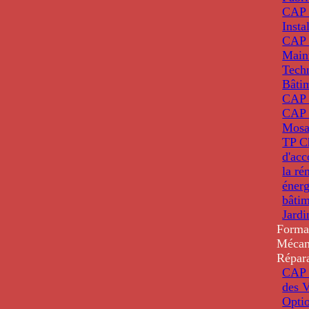
CAP 
Insta
CAP 
Main
Tech
Bâti
CAP
CAP 
Mosa
TP C
d'ac
la ré
énerg
bâti
Jardi
Forma
Mécan
Répar
CAP 
des V
Optio