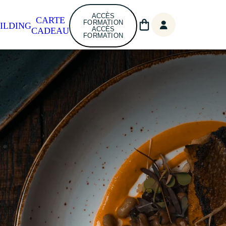
ACCÈS
CARTE
FORMATION
ILDING
ACCÈS
CADEAU
FORMATION