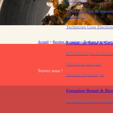
Motocycles
TP Mécanicien de maint
automobile
Technicien Gros Électro
Accueil
>
Recettes de cuisine
>
Bonbons et confiseri
Formations
Santé & Soci
BTS Diététique et Nutrit
Diététique du sport
Suivez nous !
Devenir sophrologue
Formation
Beauté & Bien
CAP Métiers de la Coiffu