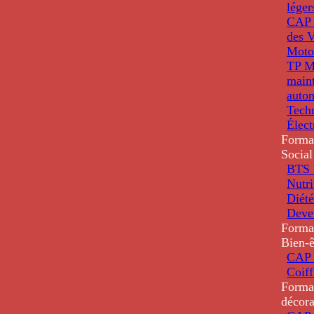
léger
CAP 
des V
Moto
TP M
main
auto
Tech
Élec
Forma
Social
BTS D
Nutri
Diété
Deve
Forma
Bien-ê
CAP 
Coiff
Forma
décora