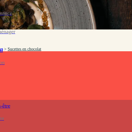
enance
ménager
es
>
Sucettes en chocolat
al
ion
-être
re