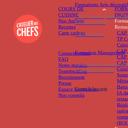
Formations
Arts décoratif
COURS DE
FORM
CUISINE
DIGI
CAP Couture (Métiers de
Nos Ateliers
Forma
Vêtement Flou)
Recettes
Restau
Carte cadeau
CAP 
CAP Fleuriste
TP C
Cuis
CAP P
Formation
Management
Contactez-nous
CAP 
FAQ
CAP 
La formation création d’e
Notre mission
Cuis
L’atelier des Chefs
Teambuilding
Somm
Recrutement
Métie
Presse
Baris
Cours à la carte
Espace journalistes
IA da
Nos conseils
resta
Réali
opéra
comp
(ROC