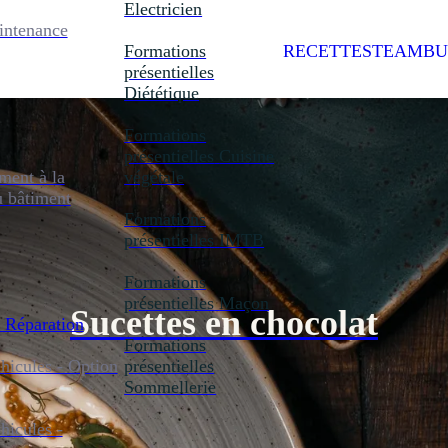
Electricien
intenance
Formations
RECETTES
TEAMBU
présentielles
Diététique
Formations
présentielles
Cuisine
ent à la
végétale
u bâtiment
Formations
présentielles
IMTB
Formations
présentielles
Maçon
Sucettes en chocolat
 Réparation
Formations
icules - Option
présentielles
Sommellerie
icules -