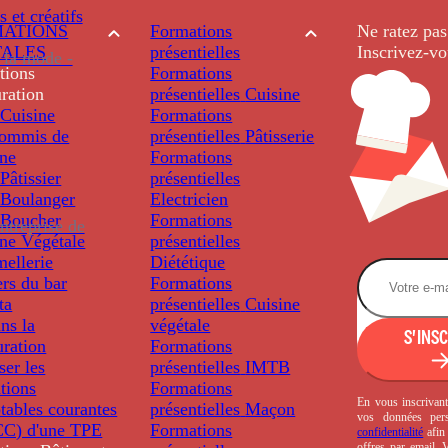
s et créatifs
ATIONS
Formations
Ne ratez pas
TALES
présentielles
Inscrivez-vo
 la mode -
tions
Formations
ration
présentielles
Cuisine
Cuisine
Formations
ommis de
présentielles
Pâtisserie
ine
Formations
âtissier
présentielles
Boulanger
Electricien
Boucher
Formations
ntreprise de
ine Végétale
présentielles
ellerie
Diététique
rs du bar
Formations
ta
présentielles
Cuisine
ns la
végétale
S'INS
uration
Formations
ser les
présentielles
IMTB
tions
Formations
En vous inscrivant
tables courantes
présentielles
Maçon
vos données per
C) d'une TPE
Formations
confidentialité
afin 
offres par email.