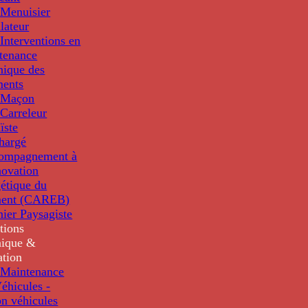
Menuisier
llateur
Interventions en
tenance
nique des
ments
 Maçon
Carreleur
ïste
hargé
compagnement à
novation
étique du
ment (CAREB)
nier Paysagiste
tions
ique &
ation
Maintenance
éhicules -
n véhicules