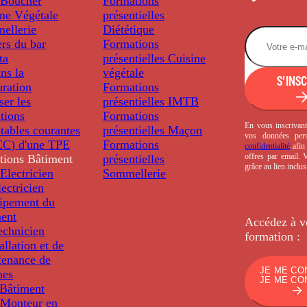
Boucher
Formations
ine Végétale
présentielles
ellerie
Diététique
rs du bar
Formations
ta
présentielles
Cuisine
ns la
végétale
S'INS
uration
Formations
ser les
présentielles
IMTB
tions
Formations
En vous inscrivant
tables courantes
présentielles
Maçon
vos données per
C) d'une TPE
Formations
confidentialité
afin 
offres par email.
tions
Bâtiment
présentielles
grâce au lien inclu
Electricien
Sommellerie
ectricien
uipement du
ment
Accédez à v
echnicien
formation :
tallation et de
tenance de
JE ME CO
nes
JE ME CO
Bâtiment
Monteur en