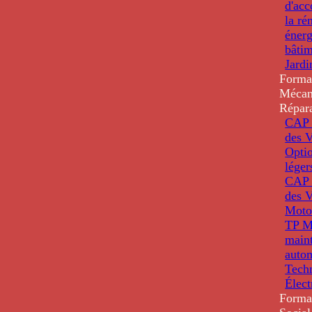
d'ac
la ré
énerg
bâti
Jardi
Forma
Mécan
Répar
CAP 
des V
Optio
léger
CAP 
des V
Moto
TP M
main
auto
Tech
Élec
Forma