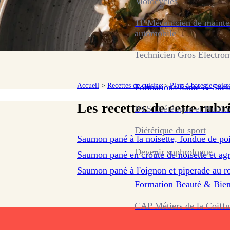
Motocycles
TP Mécanicien de maint
automobile
Technicien Gros Électro
Accueil
>
Recettes de cuisine
>
Plats à base de poiss
Formations
Santé & Soci
Les recettes de cette rubr
BTS Diététique et Nutrit
sur 39 avis
Diététique du sport
Saumon pané à la noisette, fondue de poire
sur 2 avis
Devenir sophrologue
Saumon pané en croûte de noisette et ag
Saumon pané à l'oignon et piperade au r
Formation
Beauté & Bien
CAP Métiers de la Coiffu