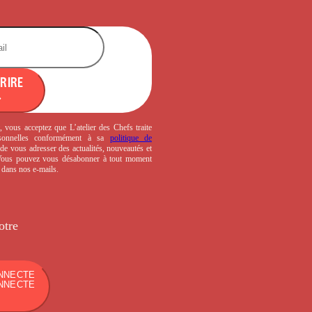
CRIRE
, vous acceptez que L’atelier des Chefs traite
sonnelles conformément à sa
politique de
de vous adresser des actualités, nouveautés et
 Vous pouvez vous désabonner à tout moment
s dans nos e-mails.
otre
NNECTE
NNECTE