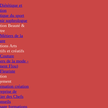
iététique et
tion
tique du sport
nir sophrologue
tion
Beauté &
tre
Métiers de la
ure
tions
Arts
tifs et créatifs
Couture
ers de la mode -
ment Flou)
Fleuriste
tion
gement
rmation création
reprise de
lier des Chefs
nseils
nage formations