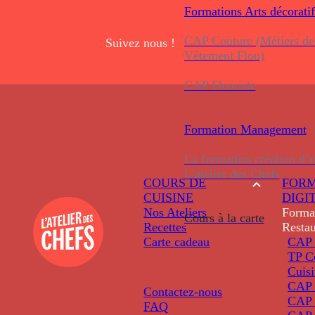
Formations
Arts décoratif
CAP Couture (Métiers de
Suivez nous !
Vêtement Flou)
CAP Fleuriste
Formation
Management
La formation création d’e
L’atelier des Chefs
COURS DE
FORM
CUISINE
DIGI
Nos Ateliers
Forma
Cours à la carte
Recettes
Restau
Carte cadeau
CAP 
TP C
Cuis
CAP P
Contactez-nous
CAP 
FAQ