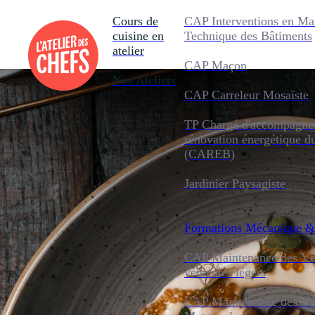
Cours de
CAP Interventions en Ma
cuisine en
Technique des Bâtiments
atelier
CAP Maçon
Nos Ateliers
CAP Carreleur Mosaïste
TP Chargé d'accompagnem
rénovation énergétique d
(CAREB)
Jardinier Paysagiste
Formations
Mécanique &
CAP Maintenance des Véh
véhicules légers
CAP Maintenance des Véh