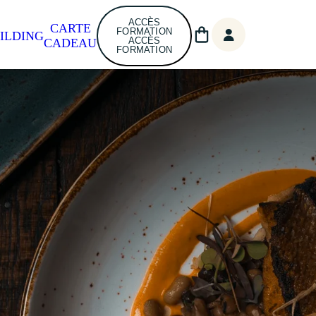
ACCÈS
CARTE
FORMATION
ILDING
ACCÈS
CADEAU
FORMATION