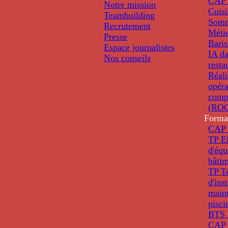
CAP 
Notre mission
Cuis
Teambuilding
Somm
Recrutement
Métie
Presse
Baris
Espace journalistes
IA da
Nos conseils
resta
Réali
opéra
comp
(ROC
Forma
CAP 
TP El
d'éq
bâti
TP T
d'ins
main
pisci
BTS 
CAP 