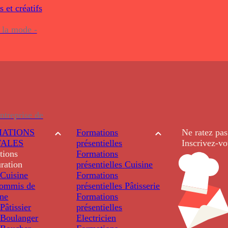
s et créatifs
 la mode -
ntreprise de
ATIONS
Formations
Ne ratez pas
TALES
présentielles
Inscrivez-vo
tions
Formations
ration
présentielles
Cuisine
Cuisine
Formations
ommis de
présentielles
Pâtisserie
ine
Formations
âtissier
présentielles
Boulanger
Electricien