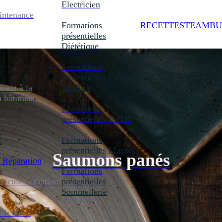
Electricien
intenance
Formations
RECETTES
TEAMBU
présentielles
Diététique
Formations
présentielles
Cuisine
ent à la
végétale
u bâtiment
Formations
présentielles
IMTB
Formations
présentielles
Maçon
Saumons panés
 Réparation
Formations
icules - Option
présentielles
Sommellerie
icules -