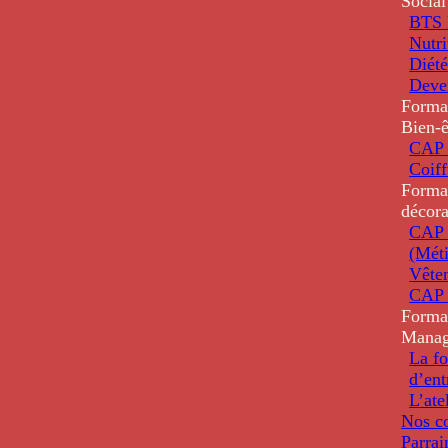
Social
BTS D
Nutri
Diété
Deve
Forma
Bien-ê
CAP 
Coiff
Forma
décora
CAP 
(Méti
Vête
CAP 
Forma
Mana
La fo
d’ent
L’ate
Nos co
Parrai