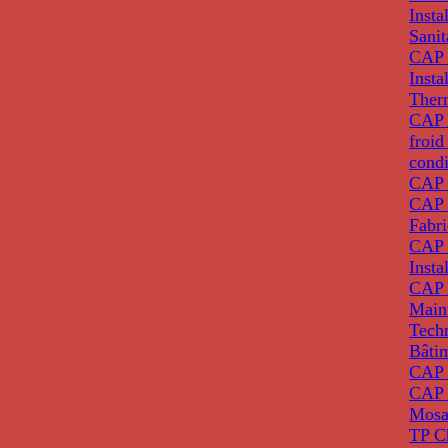
Insta
Sanit
CAP 
Insta
Ther
CAP I
froid
condi
CAP 
CAP 
Fabri
CAP 
Insta
CAP 
Main
Tech
Bâti
CAP
CAP 
Mosa
TP C