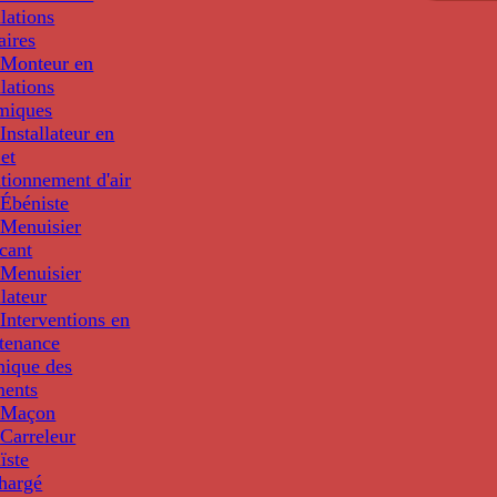
llations
aires
Monteur en
llations
miques
nstallateur en
 et
tionnement d'air
Ébéniste
Menuisier
cant
Menuisier
llateur
Interventions en
tenance
nique des
ments
 Maçon
Carreleur
ïste
hargé