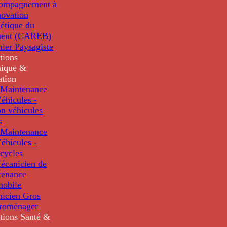
compagnement à
novation
étique du
ment (CAREB)
nier Paysagiste
tions
ique &
ation
Maintenance
éhicules -
n véhicules
s
Maintenance
éhicules -
cycles
écanicien de
tenance
mobile
nicien Gros
troménager
tions
Santé &