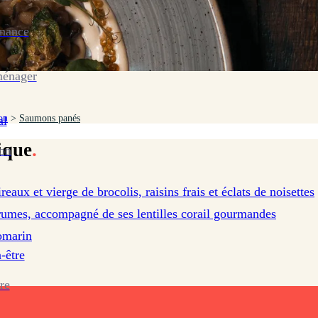
enance
ménager
on
>
Saumons panés
al
ique
.
ion
aux et vierge de brocolis, raisins frais et éclats de noisettes
rumes, accompagné de ses lentilles corail gourmandes
omarin
-être
re