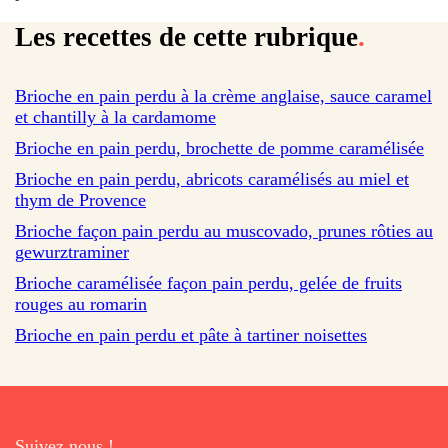
Les recettes de cette rubrique
.
Brioche en pain perdu à la crème anglaise, sauce caramel
et chantilly à la cardamome
Brioche en pain perdu, brochette de pomme caramélisée
sur 1 avis
Brioche en pain perdu, abricots caramélisés au miel et
thym de Provence
Brioche façon pain perdu au muscovado, prunes rôties au
gewurztraminer
Brioche caramélisée façon pain perdu, gelée de fruits
rouges au romarin
Brioche en pain perdu et pâte à tartiner noisettes
Suivez nous !