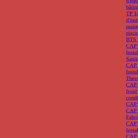
d'éq
bâti
TP T
d'ins
main
pisci
BTS 
CAP 
Insta
Sanit
CAP 
Insta
Ther
CAP I
froid
condi
CAP 
CAP 
Fabri
CAP 
Insta
CAP 