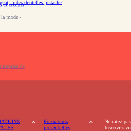
eat, tuiles dentelles pistache
s et créatifs
 la mode -
ntreprise de
ATIONS
Formations
Ne ratez pas
TALES
présentielles
Inscrivez-vo