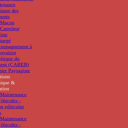
tenance
nique des
ments
 Maçon
Carreleur
ïste
hargé
compagnement à
novation
étique du
ment (CAREB)
nier Paysagiste
tions
ique &
ation
Maintenance
éhicules -
n véhicules
s
Maintenance
éhicules -