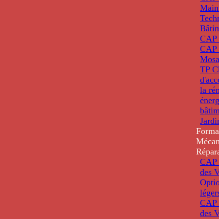
Main
Tech
Bâti
CAP
CAP 
Mosa
TP C
d'ac
la ré
énerg
bâti
Jardi
Forma
Mécan
Répar
CAP 
des V
Optio
léger
CAP 
des V