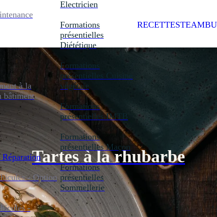
Electricien
intenance
Formations
RECETTES
TEAMBU
présentielles
Diététique
Formations
présentielles
Cuisine
ent à la
végétale
u bâtiment
Formations
présentielles
IMTB
Formations
présentielles
Maçon
Tartes à la rhubarbe
 Réparation
Formations
icules - Option
présentielles
Sommellerie
icules -