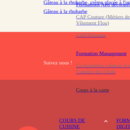
Gâteau à la rhubarbe, crème glacée à l'org
Formations
Arts décoratif
Gâteau à la rhubarbe
CAP Couture (Métiers de
Vêtement Flou)
CAP Fleuriste
Formation
Management
Suivez nous !
La formation création d’e
L’atelier des Chefs
Cours à la carte
COURS DE
FORM
CUISINE
DIGI