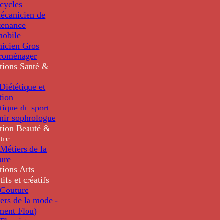
cycles
écanicien de
tenance
mobile
nicien Gros
troménager
tions
Santé &
iététique et
tion
tique du sport
nir sophrologue
tion
Beauté &
tre
Métiers de la
ure
tions
Arts
tifs et créatifs
Couture
ers de la mode -
ment Flou)