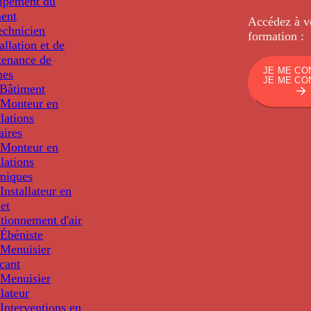
uipement du
ment
Accédez à v
echnicien
formation :
tallation et de
tenance de
JE ME CO
nes
JE ME CO
Bâtiment
Monteur en
llations
aires
Monteur en
llations
miques
nstallateur en
 et
tionnement d'air
Ébéniste
Menuisier
cant
Menuisier
llateur
Interventions en