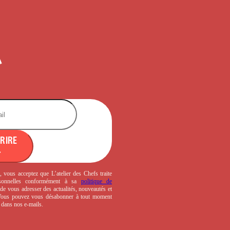
CRIRE
, vous acceptez que L’atelier des Chefs traite
sonnelles conformément à sa
politique de
de vous adresser des actualités, nouveautés et
 Vous pouvez vous désabonner à tout moment
s dans nos e-mails.