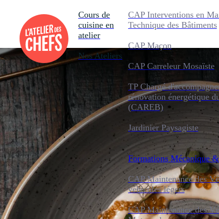
Cours de
CAP Interventions en Ma
cuisine en
Technique des Bâtiments
atelier
CAP Maçon
Nos Ateliers
CAP Carreleur Mosaïste
TP Chargé d'accompagnem
rénovation énergétique d
(CAREB)
Jardinier Paysagiste
Formations
Mécanique &
CAP Maintenance des Véh
véhicules légers
CAP Maintenance des Véh