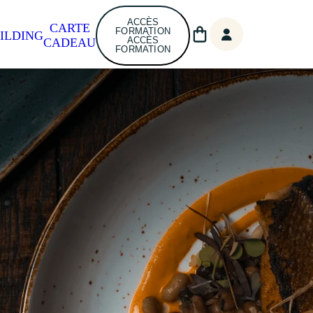
ACCÈS
CARTE
FORMATION
ILDING
ACCÈS
CADEAU
FORMATION