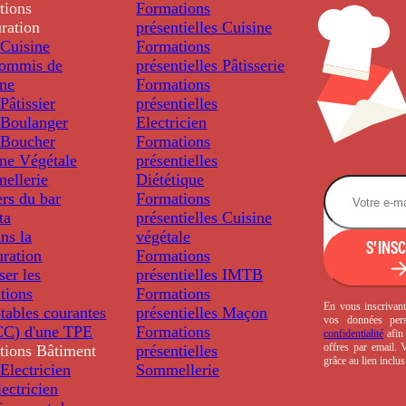
tions
Formations
ration
présentielles
Cuisine
Cuisine
Formations
ommis de
présentielles
Pâtisserie
ine
Formations
âtissier
présentielles
Boulanger
Electricien
Boucher
Formations
ine Végétale
présentielles
ellerie
Diététique
rs du bar
Formations
ta
présentielles
Cuisine
ns la
végétale
S'INS
uration
Formations
ser les
présentielles
IMTB
tions
Formations
En vous inscrivant
tables courantes
présentielles
Maçon
vos données per
C) d'une TPE
Formations
confidentialité
afin 
offres par email.
tions
Bâtiment
présentielles
grâce au lien inclu
Electricien
Sommellerie
ectricien