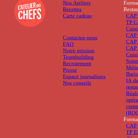
Nos Ateliers
Forma
Recettes
Restau
Carte cadeau
CAP 
TP C
Cuis
CAP P
Contactez-nous
CAP 
FAQ
CAP 
Notre mission
Cuis
Teambuilding
Somm
Recrutement
Métie
Presse
Baris
Espace journalistes
IA da
Nos conseils
resta
Réali
opéra
comp
(ROC
Forma
CAP 
TP El