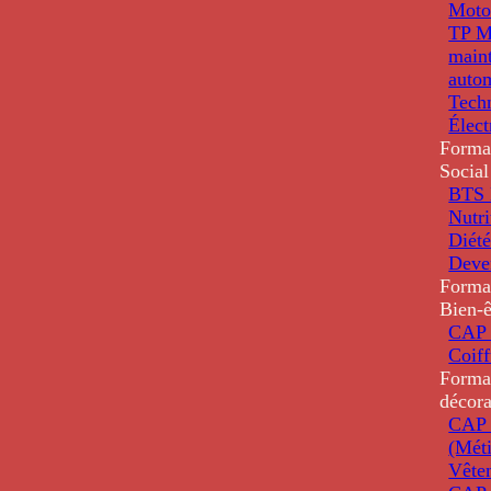
Moto
TP M
main
auto
Tech
Élec
Forma
Social
BTS D
Nutri
Diété
Deve
Forma
Bien-ê
CAP 
Coiff
Forma
décora
CAP 
(Méti
Vête