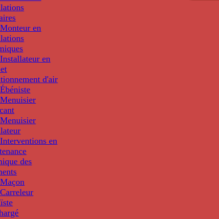
llations
aires
Monteur en
llations
miques
nstallateur en
 et
tionnement d'air
Ébéniste
Menuisier
cant
Menuisier
llateur
Interventions en
tenance
nique des
ments
 Maçon
Carreleur
ïste
hargé