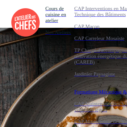
Cours de
CAP Interventions en Ma
cuisine en
Technique des Bâtiments
atelier
CAP Maçon
Nos Ateliers
CAP Carreleur Mosaïste
TP Chargé d'accompagnem
rénovation énergétique d
(CAREB)
Jardinier Paysagiste
Formations
Mécanique &
CAP Maintenance des Véh
véhicules légers
CAP Maintenance des Véh