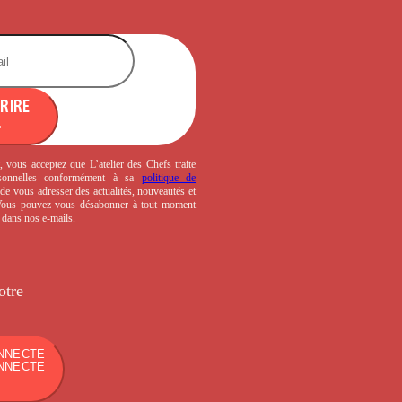
CRIRE
, vous acceptez que L’atelier des Chefs traite
sonnelles conformément à sa
politique de
de vous adresser des actualités, nouveautés et
 Vous pouvez vous désabonner à tout moment
s dans nos e-mails.
otre
NNECTE
NNECTE