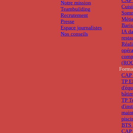
CAP 
Notre mission
Cuis
Teambuilding
Somm
Recrutement
Métie
Presse
Baris
Espace journalistes
IA da
Nos conseils
resta
Réali
opéra
comp
(ROC
Forma
CAP 
TP El
d'éq
bâti
TP T
d'ins
main
pisci
BTS 
CAP 