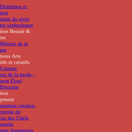
iététique et
tion
tique du sport
nir sophrologue
tion
Beauté &
tre
Métiers de la
ure
tions
Arts
tifs et créatifs
Couture
ers de la mode -
ment Flou)
Fleuriste
tion
gement
rmation création
reprise de
lier des Chefs
nseils
nage formations