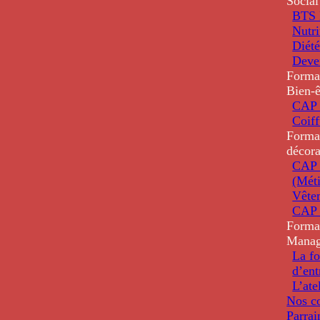
Social
BTS D
Nutri
Diété
Deve
Forma
Bien-ê
CAP 
Coiff
Forma
décora
CAP 
(Méti
Vête
CAP 
Forma
Mana
La fo
d’ent
L’ate
Nos co
Parrai