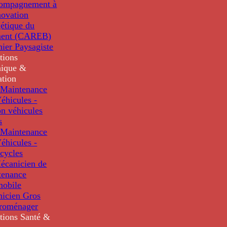
compagnement à
novation
étique du
ment (CAREB)
nier Paysagiste
tions
ique &
ation
Maintenance
éhicules -
n véhicules
s
Maintenance
éhicules -
cycles
écanicien de
tenance
mobile
nicien Gros
troménager
tions
Santé &