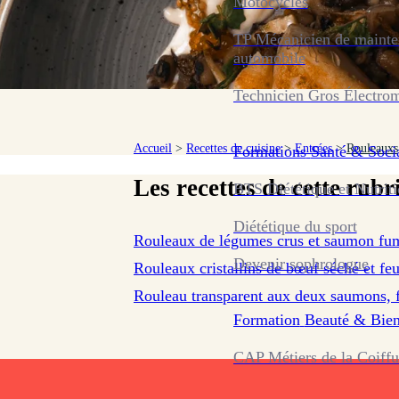
Motocycles
TP Mécanicien de maint
automobile
Technicien Gros Électro
Accueil
>
Recettes de cuisine
>
Entrées
>
Rouleauxs
Formations
Santé & Soci
Les recettes de cette rubr
BTS Diététique et Nutrit
Diététique du sport
Rouleaux de légumes crus et saumon fu
Devenir sophrologue
Rouleaux cristallins de bœuf séché et feu
Rouleau transparent aux deux saumons, f
Formation
Beauté & Bien
CAP Métiers de la Coiffu