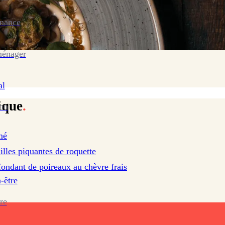
enance
ménager
al
ique
.
ion
mé
illes piquantes de roquette
ondant de poireaux au chèvre frais
-être
re