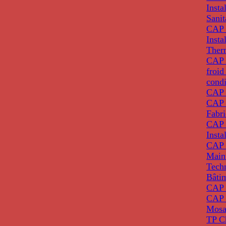
Insta
Sanit
CAP 
Insta
Ther
CAP I
froid
condi
CAP 
CAP 
Fabri
CAP 
Insta
CAP 
Main
Tech
Bâti
CAP
CAP 
Mosa
TP C