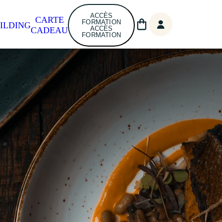
ACCÈS
CARTE
FORMATION
ILDING
ACCÈS
CADEAU
FORMATION