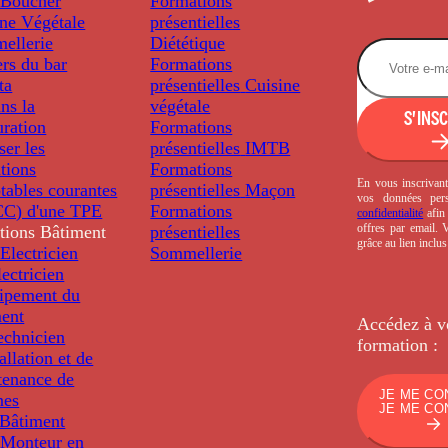
Boucher
Formations
ine Végétale
présentielles
ellerie
Diététique
rs du bar
Formations
ta
présentielles
Cuisine
ns la
végétale
S'INS
uration
Formations
ser les
présentielles
IMTB
tions
Formations
En vous inscrivant
tables courantes
présentielles
Maçon
vos données per
C) d'une TPE
Formations
confidentialité
afin 
offres par email.
tions
Bâtiment
présentielles
grâce au lien inclu
Electricien
Sommellerie
ectricien
uipement du
ment
Accédez à v
echnicien
formation :
tallation et de
tenance de
JE ME CO
nes
JE ME CO
Bâtiment
Monteur en