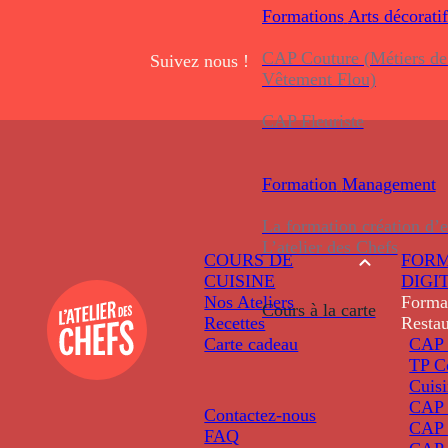
Formations
Arts décoratif
CAP Couture (Métiers de
Suivez nous !
Vêtement Flou)
CAP Fleuriste
Formation
Management
La formation création d’e
L’atelier des Chefs
COURS DE
FORM
CUISINE
DIGI
Nos Ateliers
Forma
Cours à la carte
Recettes
Restau
Carte cadeau
CAP 
TP C
Cuis
CAP P
Contactez-nous
CAP 
FAQ