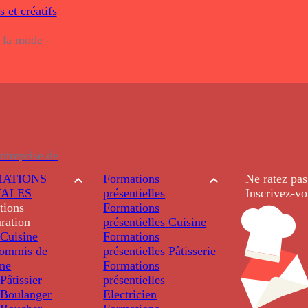
s et créatifs
 la mode -
ntreprise de
ATIONS
Formations
Ne ratez pas
TALES
présentielles
Inscrivez-vo
tions
Formations
ration
présentielles
Cuisine
Cuisine
Formations
ommis de
présentielles
Pâtisserie
ine
Formations
âtissier
présentielles
Boulanger
Electricien