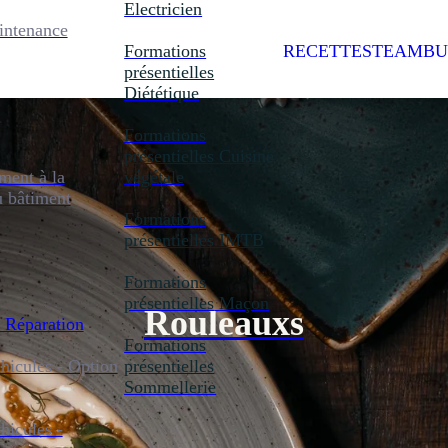
Electricien
intenance
Formations
RECETTES
TEAMBU
présentielles
Diététique
Formations
présentielles
Cuisine
ent à la
végétale
u bâtiment
Formations
présentielles
IMTB
Formations
présentielles
Maçon
Rouleauxs
 Réparation
Formations
icules - Option
présentielles
Sommellerie
icules -