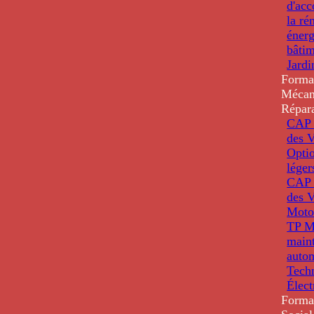
d'ac
la ré
énerg
bâti
Jardi
Forma
Mécan
Répar
CAP 
des V
Optio
léger
CAP 
des V
Moto
TP M
main
auto
Tech
Élec
Forma