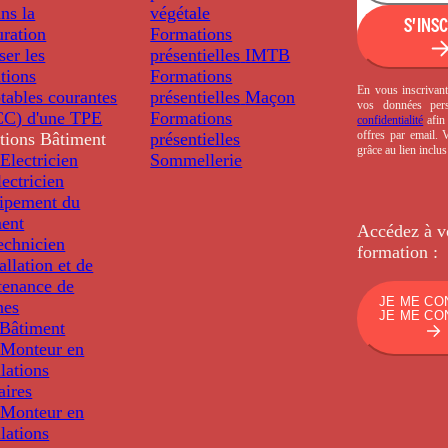
ns la
végétale
S'INS
uration
Formations
ser les
présentielles
IMTB
tions
Formations
En vous inscrivant
tables courantes
présentielles
Maçon
vos données per
C) d'une TPE
Formations
confidentialité
afin 
offres par email.
tions
Bâtiment
présentielles
grâce au lien inclu
Electricien
Sommellerie
ectricien
uipement du
ment
Accédez à v
echnicien
formation :
tallation et de
tenance de
JE ME CO
nes
JE ME CO
Bâtiment
Monteur en
llations
aires
Monteur en
llations