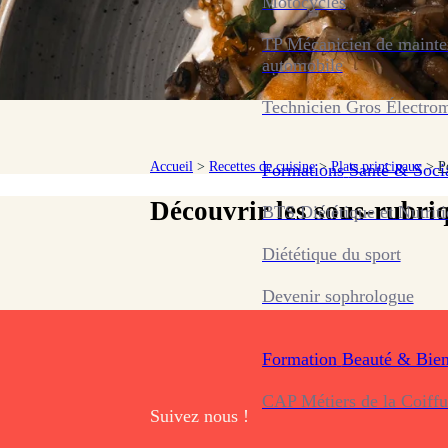
Motocycles
TP Mécanicien de maint
automobile
Technicien Gros Électro
Accueil
>
Recettes de cuisine
>
Plats principaux
>
P
Formations
Santé & Soci
Pokes bowl au saumon
Découvrir les sous-rubri
BTS Diététique et Nutrit
Diététique du sport
Devenir sophrologue
Formation
Beauté & Bien
CAP Métiers de la Coiffu
Suivez nous !