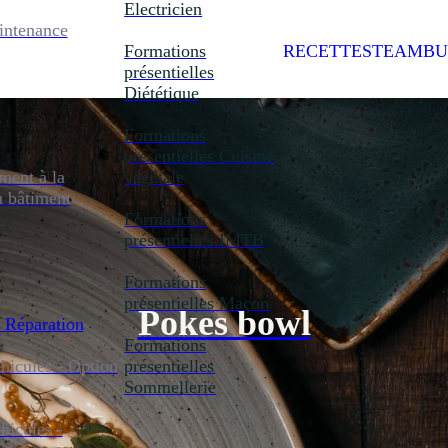
Electricien
intenance
Formations
RECETTES
TEAMBU
présentielles
Diététique
Formations
présentielles
Cuisine
ent à la
végétale
u bâtiment
Formations
présentielles
IMTB
Formations
présentielles
Maçon
Pokes bowl
 Réparation
Formations
icules - Option
présentielles
Sommellerie
icules -