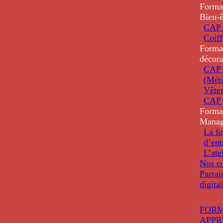
Forma
Bien-ê
CAP 
Coiff
Forma
décora
CAP 
(Méti
Vête
CAP 
Forma
Mana
La fo
d’ent
L’ate
Nos co
Parrai
digita
FORM
APPR