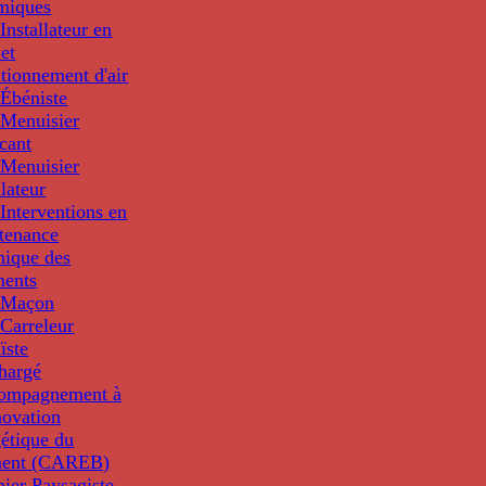
miques
nstallateur en
 et
tionnement d'air
Ébéniste
Menuisier
cant
Menuisier
llateur
Interventions en
tenance
nique des
ments
 Maçon
Carreleur
ïste
hargé
compagnement à
novation
étique du
ment (CAREB)
nier Paysagiste