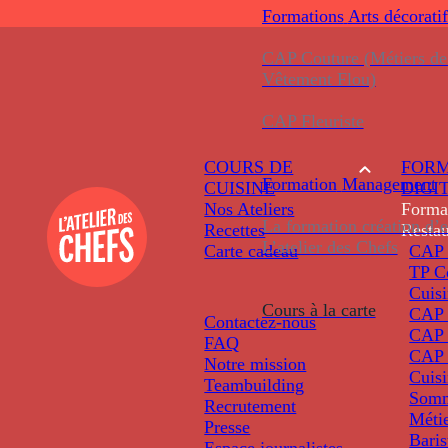
Formations
Arts décoratif
CAP Couture (Métiers de
Vêtement Flou)
CAP Fleuriste
COURS DE
FORM
Formation
Management
CUISINE
DIGI
Nos Ateliers
Forma
La formation création d’e
Recettes
Restau
L’atelier des Chefs
Carte cadeau
CAP 
TP C
Cuis
Cours à la carte
CAP P
Contactez-nous
CAP 
FAQ
CAP 
Notre mission
Cuis
Teambuilding
Somm
Recrutement
Métie
Presse
Baris
Espace journalistes