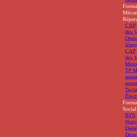
Forma
Mécan
Répar
CAP 
des V
Optio
léger
CAP 
des V
Moto
TP M
main
auto
Tech
Élec
Forma
Social
BTS D
Nutri
Diété
Deve