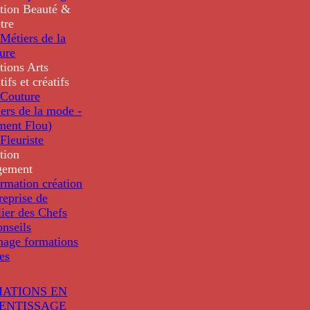
tion
Beauté &
tre
Métiers de la
ure
tions
Arts
tifs et créatifs
Couture
ers de la mode -
ment Flou)
Fleuriste
tion
gement
rmation création
reprise de
lier des Chefs
nseils
nage formations
les
ATIONS EN
ENTISSAGE