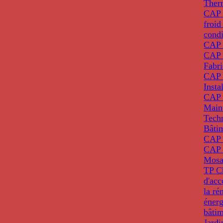
Ther
CAP I
froid
condi
CAP 
CAP 
Fabri
CAP 
Insta
CAP 
Main
Tech
Bâti
CAP
CAP 
Mosa
TP C
d'ac
la ré
énerg
bâti
Jardi