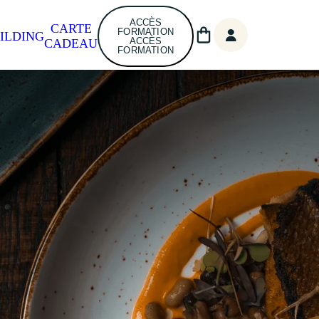
ACCÈS
CARTE
FORMATION
ILDING
ACCÈS
CADEAU
FORMATION