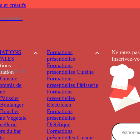
s et créatifs
 la mode -
ATIONS
Formations
Ne ratez pas
TALES
présentielles
Inscrivez-vo
tions
Formations
ntreprise de
ration
présentielles
Cuisine
Cuisine
Formations
ommis de
présentielles
Pâtisserie
ine
Formations
âtissier
présentielles
Boulanger
Electricien
Boucher
Formations
ine Végétale
présentielles
ellerie
Diététique
rs du bar
Formations
ta
présentielles
Cuisine