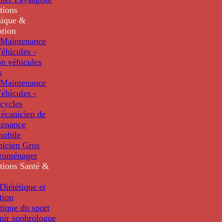
tions
ique &
ation
Maintenance
éhicules -
n véhicules
s
Maintenance
éhicules -
cycles
écanicien de
tenance
mobile
nicien Gros
troménager
tions
Santé &
iététique et
tion
tique du sport
nir sophrologue