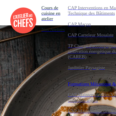
Cours de
CAP Interventions en Ma
cuisine en
Technique des Bâtiments
atelier
CAP Maçon
Nos Ateliers
CAP Carreleur Mosaïste
TP Chargé d'accompagnem
rénovation énergétique d
(CAREB)
Jardinier Paysagiste
Formations
Mécanique &
CAP Maintenance des Véh
véhicules légers
CAP Maintenance des Véh