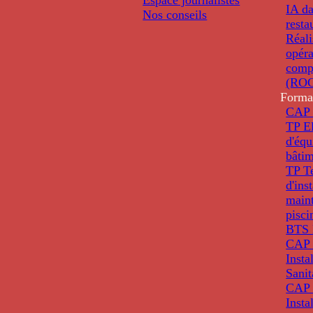
IA da
Nos conseils
resta
Réali
opéra
comp
(ROC
Forma
CAP 
TP El
d'éq
bâti
TP T
d'ins
main
pisci
BTS 
CAP 
Insta
Sanit
CAP 
Insta