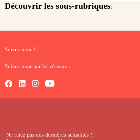
Quiches
Tartes aux oignons
Tartes tatin salée
Tartes tatin d'endives
Flamiches
Quiches lorraine
Découvrir les sous-rubriques
.
Suivez nous !
Suivez nous sur les réseaux :
Ne ratez pas nos dernières
actualités !