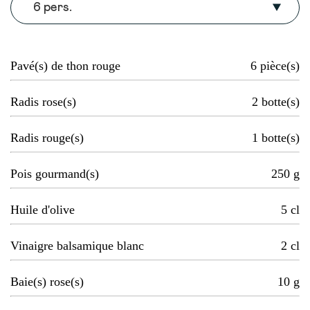
6 pers.
Pavé(s) de thon rouge
6
pièce(s)
Radis rose(s)
2
botte(s)
Radis rouge(s)
1
botte(s)
Pois gourmand(s)
250
g
Huile d'olive
5
cl
Vinaigre balsamique blanc
2
cl
Baie(s) rose(s)
10
g