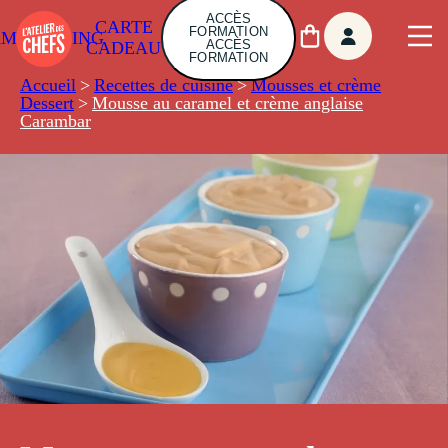
ACCÈS
CARTE
FORMATION
AMBUILDING
ACCÈS
CADEAU
FORMATION
Accueil
>
Recettes de cuisine
>
Mousses et crème
Dessert
>
Mousse au caramel et crème anglaise
Carambar