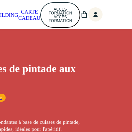
ACCÈS
CARTE
FORMATION
ILDING
ACCÈS
CADEAU
FORMATION
tes de pintade aux
se
fondantes à base de cuisses de pintade,
apides, idéales pour l'apéritif.