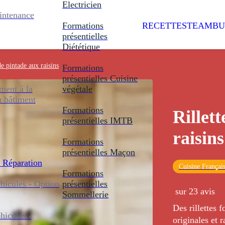
Electricien
intenance
Formations
RECETTES
TEAMBU
présentielles
Diététique
de pintade aux raisins
Formations
présentielles
Cuisine
ent à la
végétale
u bâtiment
Formations
Rillet
présentielles
IMTB
raisins
Formations
présentielles
Maçon
 Réparation
Cuisine Françai
Formations
icules - Option
présentielles
sur 23 avis
Sommellerie
Des rillettes 
icules -
originales et r