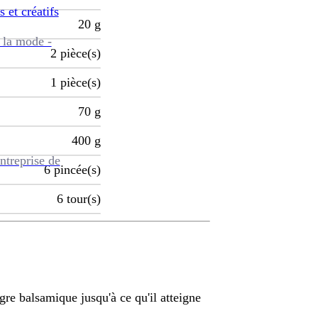
s et créatifs
20
g
 la mode -
2
pièce(s)
1
pièce(s)
70
g
400
g
ntreprise de
6
pincée(s)
6
tour(s)
gre balsamique jusqu'à ce qu'il atteigne