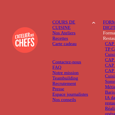
COURS DE
FORM
CUISINE
DIGI
Nos Ateliers
Forma
Recettes
Restau
Carte cadeau
CAP 
TP C
Cuis
CAP P
Contactez-nous
CAP 
FAQ
CAP 
Notre mission
Cuis
Teambuilding
Somm
Recrutement
Métie
Presse
Baris
Espace journalistes
IA da
Nos conseils
resta
Réali
opéra