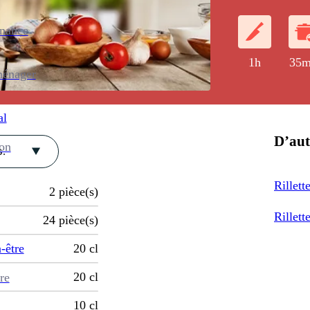
enance
1h
35m
ménager
al
D’aut
ion
.
Rillett
2
pièce(s)
Rillett
24
pièce(s)
-être
20
cl
20
cl
re
10
cl