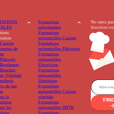
ATIONS
Formations
Ne ratez pas
TALES
présentielles
Inscrivez-vo
tions
Formations
ration
présentielles
Cuisine
Cuisine
Formations
ommis de
présentielles
Pâtisserie
ine
Formations
âtissier
présentielles
Boulanger
Electricien
Boucher
Formations
ine Végétale
présentielles
ellerie
Diététique
rs du bar
Formations
ta
présentielles
Cuisine
ns la
végétale
S'INS
uration
Formations
ser les
présentielles
IMTB
tions
Formations