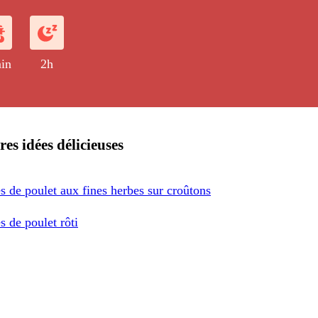
in
2h
res idées délicieuses
es de poulet aux fines herbes sur croûtons
es de poulet rôti