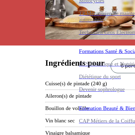
Motocycles
TP Mécanicien de maint
automobile
Technicien Gros Électro
Formations
Santé & Soci
Ingrédients pour
BTS Diététique et Nutrit
6 pers
Diététique du sport
Cuisse(s) de pintade (240 g)
Devenir sophrologue
Aileron(s) de pintade
Formation
Beauté & Bien
Bouillon de volaille
Vin blanc sec
CAP Métiers de la Coiffu
Vinaigre balsamique