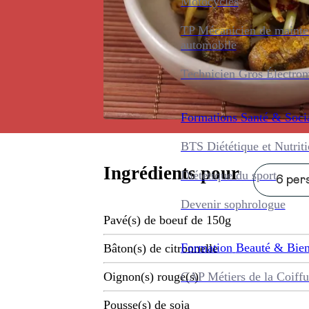
Motocycles
TP Mécanicien de maint
automobile
Technicien Gros Électro
Formations
Santé & Soci
BTS Diététique et Nutrit
Ingrédients pour
Diététique du sport
6 pers
Devenir sophrologue
Pavé(s) de boeuf de 150g
Formation
Beauté & Bien
Bâton(s) de citronnelle
CAP Métiers de la Coiffu
Oignon(s) rouge(s)
Pousse(s) de soja