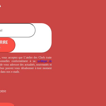
CRIRE
, vous acceptez que L’atelier des Chefs traite
sonnelles conformément à sa
politique de
de vous adresser des actualités, nouveautés et
 Vous pouvez vous désabonner à tout moment
s dans nos e-mails.
otre