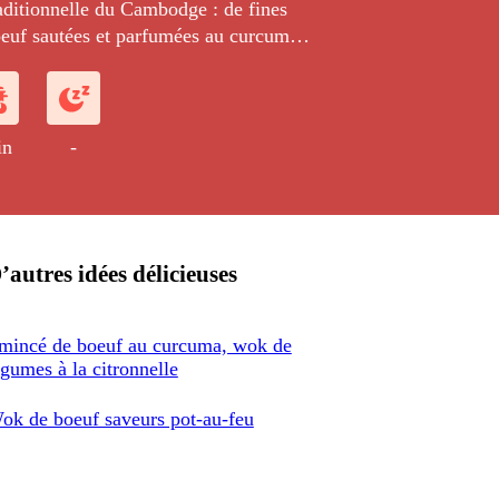
aditionnelle du Cambodge : de fines
oeuf sautées et parfumées au curcuma
nnelle, accompagnées de légumes
in
-
’autres idées délicieuses
mincé de boeuf au curcuma, wok de
égumes à la citronnelle
ok de boeuf saveurs pot-au-feu