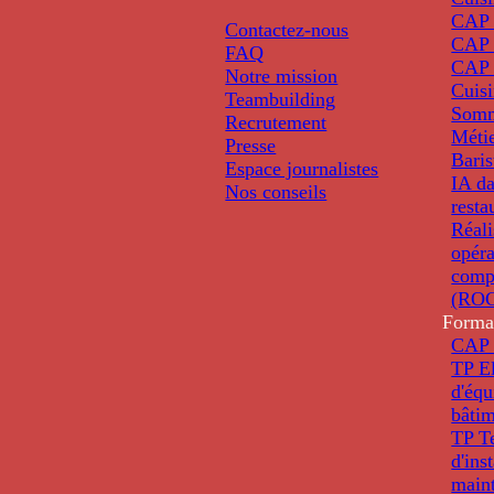
CAP P
Contactez-nous
CAP 
FAQ
CAP 
Notre mission
Cuis
Teambuilding
Somm
Recrutement
Métie
Presse
Baris
Espace journalistes
IA da
Nos conseils
resta
Réali
opéra
comp
(ROC
Forma
CAP 
TP El
d'éq
bâti
TP T
d'ins
main