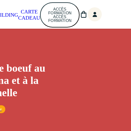
ACCÈS
CARTE
FORMATION
ILDING
ACCÈS
CADEAU
FORMATION
 boeuf au
a et à la
elle
ue