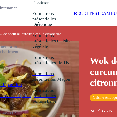
Electricien
intenance
Formations
RECETTES
TEAMBU
présentielles
Diététique
k de boeuf au curcuma et à la citronnelle
Formations
présentielles
Cuisine
ent à la
végétale
u bâtiment
Formations
Wok de
présentielles
IMTB
curcum
Formations
présentielles
Maçon
citronn
 Réparation
Formations
icules - Option
présentielles
Cuisine Asiatiq
Sommellerie
sur 45 avis
icules -