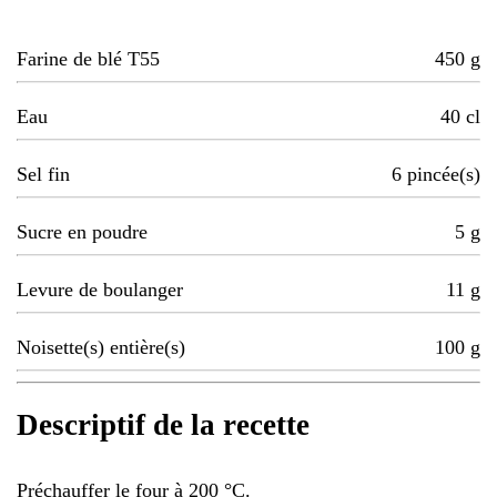
Farine de blé T55
450
g
Eau
40
cl
Sel fin
6
pincée(s)
Sucre en poudre
5
g
Levure de boulanger
11
g
Noisette(s) entière(s)
100
g
Descriptif de la recette
Préchauffer le four à 200 °C.