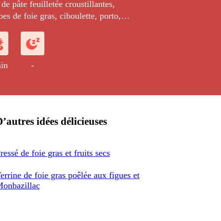
 de pâte feuilletée croustillantes,
bes de foie gras, ciboulette, porto,
de jeunes pousses et de tranches de
anard poêlé.
in
-
’autres idées délicieuses
ressé de foie gras et fruits secs
errine de foie gras poêlée aux figues et
onbazillac