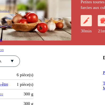
Petites tourtes
farcies aux cu
enance
accompagnées 
foie gras de c
ménager
30min
21m
al
ion
D
.
P
6
pièce(s)
T
-être
1
pièce(s)
M
re
300
g
300
g