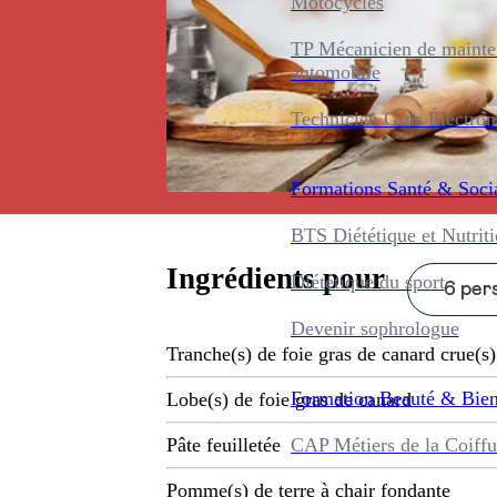
Motocycles
TP Mécanicien de maint
automobile
Technicien Gros Électro
Formations
Santé & Soci
BTS Diététique et Nutrit
Ingrédients pour
Diététique du sport
6 pers
Devenir sophrologue
Tranche(s) de foie gras de canard crue(s)
Formation
Beauté & Bien
Lobe(s) de foie gras de canard
CAP Métiers de la Coiffu
Pâte feuilletée
Pomme(s) de terre à chair fondante