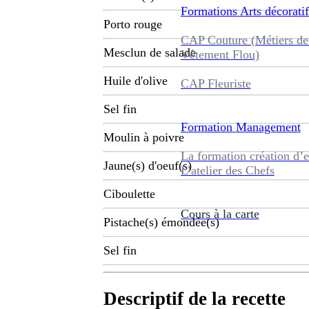
Formations
Arts décoratif
Porto rouge
CAP Couture (Métiers de
Mesclun de salade
Vêtement Flou)
Huile d'olive
CAP Fleuriste
Sel fin
Formation
Management
Moulin à poivre
La formation création d’e
Jaune(s) d'oeuf(s)
L’atelier des Chefs
Ciboulette
Cours à la carte
Pistache(s) émondée(s)
Sel fin
Descriptif de la recette