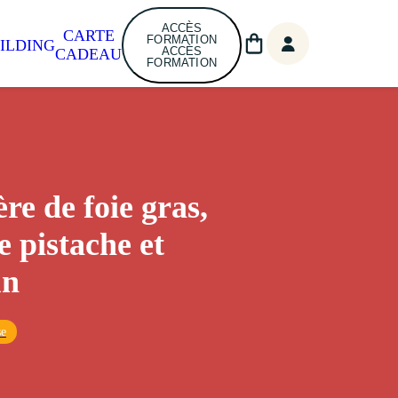
ACCÈS
CARTE
FORMATION
ILDING
ACCÈS
CADEAU
FORMATION
re de foie gras,
e pistache et
un
se