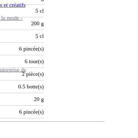
s et créatifs
5
cl
 la mode -
200
g
5
cl
6
pincée(s)
6
tour(s)
ntreprise de
2
pièce(s)
0.5
botte(s)
20
g
6
pincée(s)