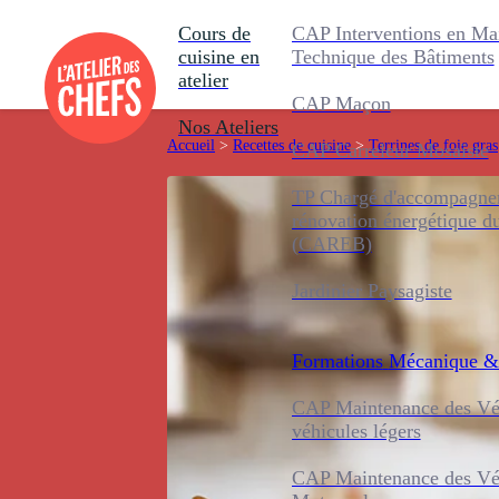
Cours de
CAP Interventions en Ma
cuisine en
Technique des Bâtiments
atelier
CAP Maçon
Nos Ateliers
Accueil
>
Recettes de cuisine
>
Terrines de foie gras
CAP Carreleur Mosaïste
TP Chargé d'accompagnem
rénovation énergétique d
(CAREB)
Jardinier Paysagiste
Formations
Mécanique &
CAP Maintenance des Véh
véhicules légers
CAP Maintenance des Véh