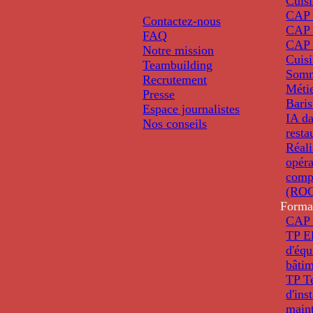
Cuis
CAP P
Contactez-nous
CAP 
FAQ
CAP 
Notre mission
Cuis
Teambuilding
Somm
Recrutement
Métie
Presse
Baris
Espace journalistes
IA da
Nos conseils
resta
Réali
opéra
comp
(ROC
Forma
CAP 
TP El
d'éq
bâti
TP T
d'ins
main