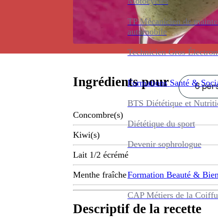
Motocycles
TP Mécanicien de maint
automobile
Technicien Gros Électro
Ingrédients pour
Formations
Santé & Soci
6 pers
BTS Diététique et Nutrit
Concombre(s)
Diététique du sport
Kiwi(s)
Devenir sophrologue
Lait 1/2 écrémé
Formation
Beauté & Bien
Menthe fraîche
CAP Métiers de la Coiffu
Descriptif de la recette