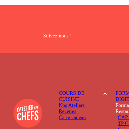
Suivez nous !
COURS DE
FORM
CUISINE
DIGI
Nos Ateliers
Forma
Recettes
Restau
Carte cadeau
CAP 
TP C