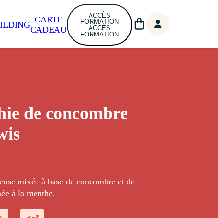
ACCÈS
CARTE
FORMATION
ILDING
ACCÈS
CADEAU
FORMATION
hie de concombre
wis
euse mixée à base de concombre et de
mée à la menthe.