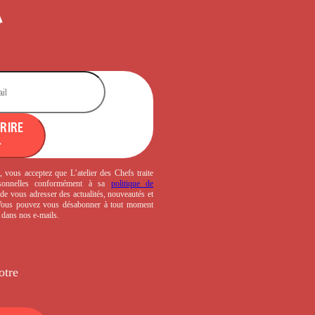
CRIRE
, vous acceptez que L’atelier des Chefs traite
sonnelles conformément à sa
politique de
de vous adresser des actualités, nouveautés et
 Vous pouvez vous désabonner à tout moment
s dans nos e-mails.
otre