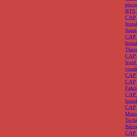
pisci
BTS 
CAP 
Insta
Sanit
CAP 
Insta
Ther
CAP I
froid
condi
CAP 
CAP 
Fabri
CAP 
Insta
CAP 
Main
Tech
Bâti
CAP