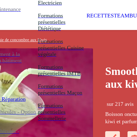
Electricien
intenance
Formations
RECETTES
TEAMBU
présentielles
Diététique
ie de concombre aux kiwis
Formations
présentielles
Cuisine
ent à la
végétale
u bâtiment
Formations
Smoot
présentielles
IMTB
aux ki
Formations
présentielles
Maçon
 Réparation
sur 217 avis
Formations
icules - Option
présentielles
Boisson onctu
Sommellerie
kiwi et parfu
icules -