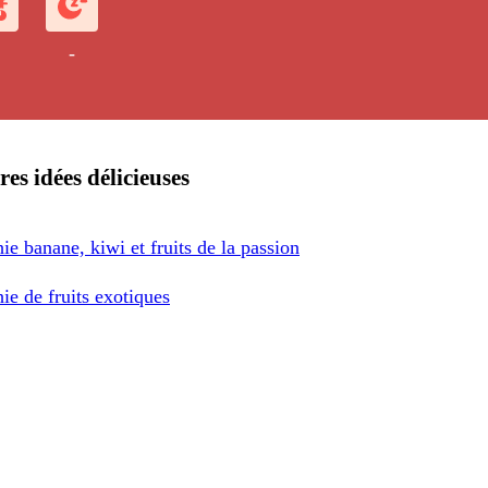
-
res idées délicieuses
e banane, kiwi et fruits de la passion
e de fruits exotiques