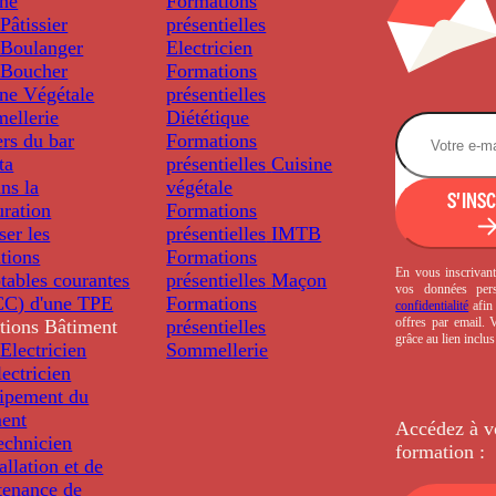
ine
Formations
âtissier
présentielles
Boulanger
Electricien
Boucher
Formations
ine Végétale
présentielles
ellerie
Diététique
rs du bar
Formations
ta
présentielles
Cuisine
ns la
végétale
S'INS
uration
Formations
ser les
présentielles
IMTB
tions
Formations
En vous inscrivant
tables courantes
présentielles
Maçon
vos données per
C) d'une TPE
Formations
confidentialité
afin 
offres par email.
tions
Bâtiment
présentielles
grâce au lien inclu
Electricien
Sommellerie
ectricien
uipement du
ment
Accédez à v
echnicien
formation :
tallation et de
tenance de