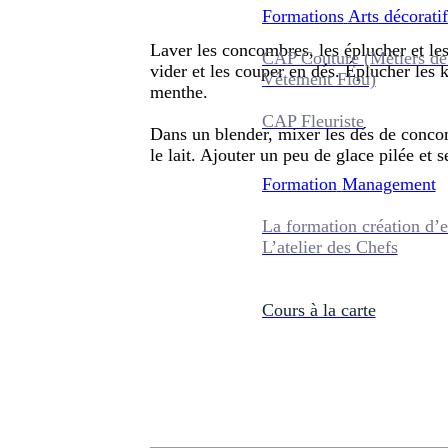
Formations
Arts décoratif
Laver les concombres, les éplucher et les
CAP Couture (Métiers de
vider et les couper en dés. Éplucher les k
Vêtement Flou)
menthe.
CAP Fleuriste
Dans un blender, mixer les dés de concom
le lait. Ajouter un peu de glace pilée et s
Formation
Management
La formation création d’e
L’atelier des Chefs
Cours à la carte