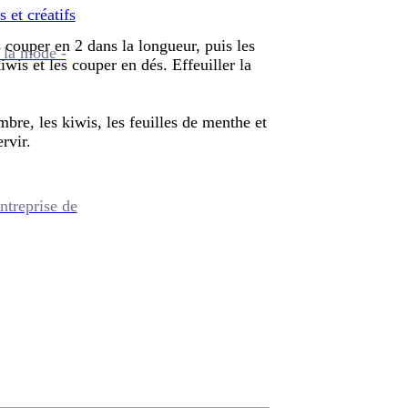
s et créatifs
 couper en 2 dans la longueur, puis les
 la mode -
iwis et les couper en dés. Effeuiller la
bre, les kiwis, les feuilles de menthe et
ervir.
ntreprise de