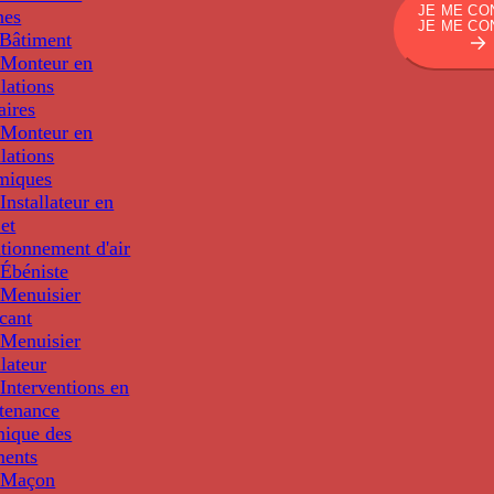
JE ME CO
nes
JE ME CO
Bâtiment
Monteur en
llations
aires
Monteur en
llations
miques
nstallateur en
 et
tionnement d'air
Ébéniste
Menuisier
cant
Menuisier
llateur
Interventions en
tenance
nique des
ments
 Maçon