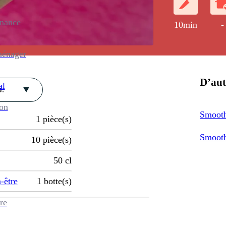
enance
10min
-
ménager
D’aut
al
.
ion
Smoothi
1
pièce(s)
Smoothi
10
pièce(s)
50
cl
-être
1
botte(s)
re