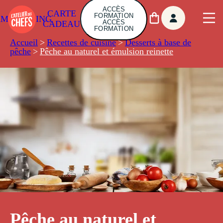
ACCÈS
CARTE
FORMATION
AMBUILDING
ACCÈS
CADEAU
FORMATION
Accueil
>
Recettes de cuisine
>
Desserts à base de
pêche
>
Pêche au naturel et émulsion reinette
Pêche au naturel et