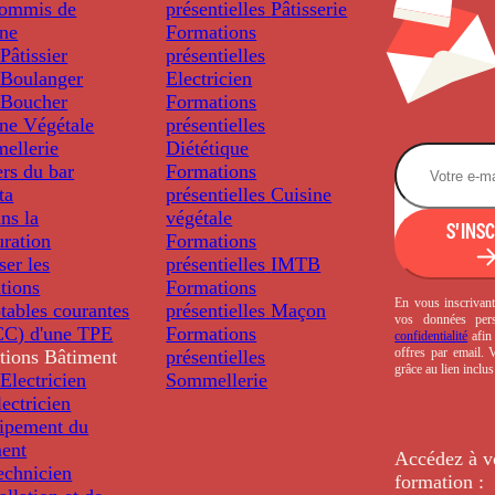
ommis de
présentielles
Pâtisserie
ine
Formations
âtissier
présentielles
Boulanger
Electricien
Boucher
Formations
ine Végétale
présentielles
ellerie
Diététique
rs du bar
Formations
ta
présentielles
Cuisine
ns la
végétale
S'INS
uration
Formations
ser les
présentielles
IMTB
tions
Formations
En vous inscrivant
tables courantes
présentielles
Maçon
vos données per
C) d'une TPE
Formations
confidentialité
afin 
offres par email.
tions
Bâtiment
présentielles
grâce au lien inclu
Electricien
Sommellerie
ectricien
uipement du
ment
Accédez à v
echnicien
formation :