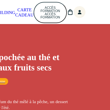
ACCÈS
CARTE
FORMATION
ILDING
ACCÈS
CADEAU
FORMATION
pochée au thé et
aux fruits secs
enne
fum du thé mêlé à la pêche, un dessert
 l'été.