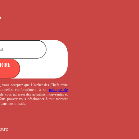
CRIRE
, vous acceptez que L’atelier des Chefs traite
sonnelles conformément à sa
politique de
de vous adresser des actualités, nouveautés et
 Vous pouvez vous désabonner à tout moment
s dans nos e-mails.
otre