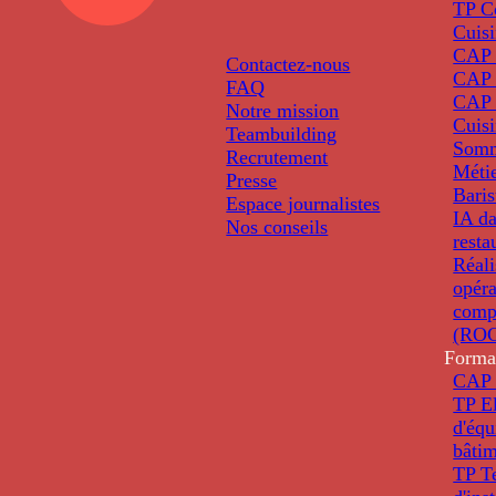
TP C
Cuis
CAP P
Contactez-nous
CAP 
FAQ
CAP 
Notre mission
Cuis
Teambuilding
Somm
Recrutement
Métie
Presse
Baris
Espace journalistes
IA da
Nos conseils
resta
Réali
opéra
comp
(ROC
Forma
CAP 
TP El
d'éq
bâti
TP T