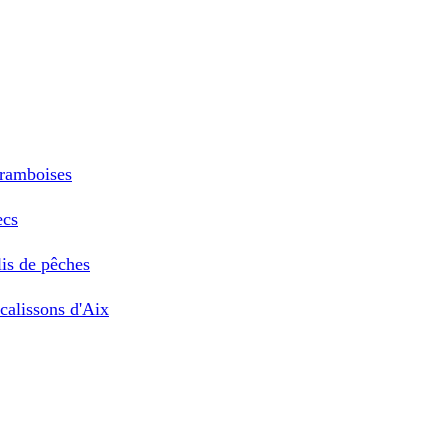
framboises
ecs
lis de pêches
calissons d'Aix