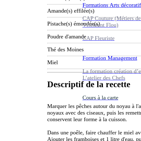
Formations
Arts décoratif
Amande(s) effilée(s)
CAP Couture (Métiers de
Pistache(s) émondée(s)
Vêtement Flou)
Poudre d'amande
CAP Fleuriste
Thé des Moines
Formation
Management
Miel
La formation création d’e
L’atelier des Chefs
Descriptif de la recette
Cours à la carte
Marquer les pêches autour du noyau à l'a
noyaux avec des ciseaux, puis les remett
conservent leur forme à la cuisson.
Dans une poêle, faire chauffer le miel av
Ajouter les framboises et 1 litre d'eau, pui