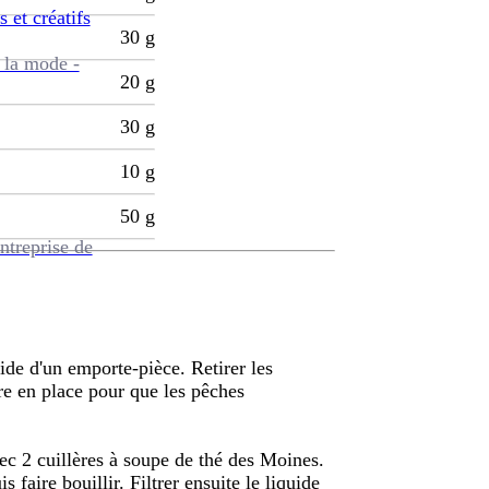
s et créatifs
30
g
 la mode -
20
g
30
g
10
g
50
g
ntreprise de
ide d'un emporte-pièce. Retirer les
re en place pour que les pêches
ec 2 cuillères à soupe de thé des Moines.
s faire bouillir. Filtrer ensuite le liquide