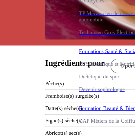
Motocycles
TP Mécanicien de maint
automobile
Technicien Gros Électro
Formations
Santé & Soci
Ingrédients pour
BTS Diététique et Nutrit
6 pers
Diététique du sport
Pêche(s)
Devenir sophrologue
Framboise(s) surgelée(s)
Formation
Beauté & Bien
Datte(s) sèche(s)
Figue(s) sèche(s)
CAP Métiers de la Coiffu
Abricot(s) sec(s)