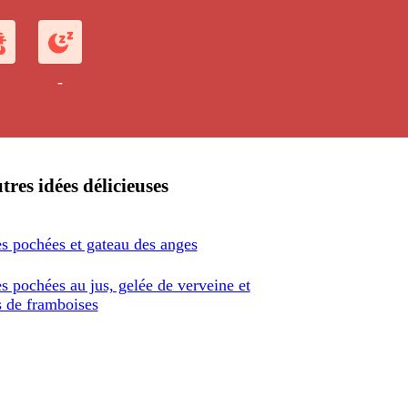
-
tres idées délicieuses
s pochées et gateau des anges
s pochées au jus, gelée de verveine et
s de framboises