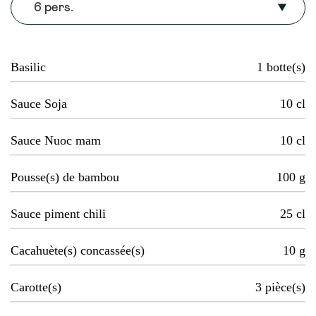
6 pers.
Basilic
1
botte(s)
Sauce Soja
10
cl
Sauce Nuoc mam
10
cl
Pousse(s) de bambou
100
g
Sauce piment chili
25
cl
Cacahuète(s) concassée(s)
10
g
Carotte(s)
3
pièce(s)