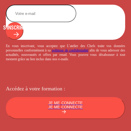
S'INSCRIRE
En vous inscrivant, vous acceptez que L’atelier des Chefs traite vos données
personnelles conformément à sa
politique de confidentialité
afin de vous adresser des
actualités, nouveautés et offres par email. Vous pouvez vous désabonner à tout
moment grâce au lien inclus dans nos e-mails.
Accédez à votre
formation :
JE ME CONNECTE
JE ME CONNECTE