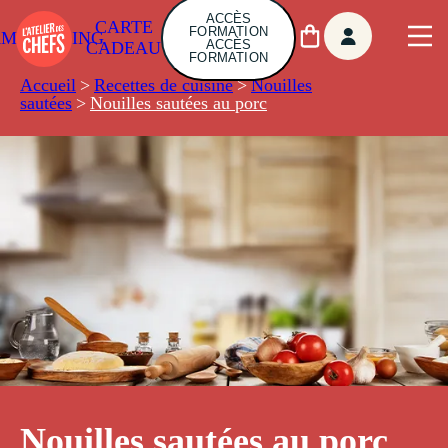
ACCÈS
CARTE
FORMATION
AMBUILDING
ACCÈS
CADEAU
FORMATION
Accueil
>
Recettes de cuisine
>
Nouilles
sautées
>
Nouilles sautées au porc
Nouilles sautées au porc