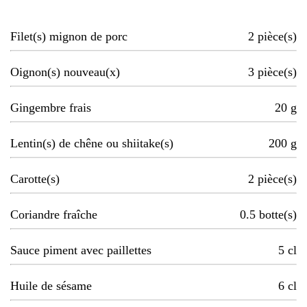
Filet(s) mignon de porc
2
pièce(s)
Oignon(s) nouveau(x)
3
pièce(s)
Gingembre frais
20
g
Lentin(s) de chêne ou shiitake(s)
200
g
Carotte(s)
2
pièce(s)
Coriandre fraîche
0.5
botte(s)
Sauce piment avec paillettes
5
cl
Huile de sésame
6
cl