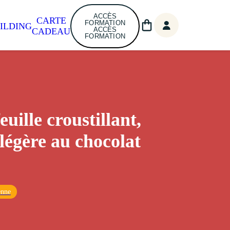
ACCÈS
CARTE
FORMATION
ILDING
ACCÈS
CADEAU
FORMATION
euille croustillant,
légère au chocolat
enne