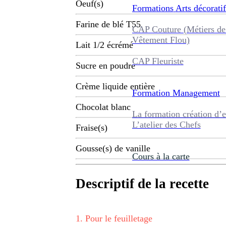
Oeuf(s)
Formations
Arts décoratif
Farine de blé T55
CAP Couture (Métiers de
Vêtement Flou)
Lait 1/2 écrémé
CAP Fleuriste
Sucre en poudre
Crème liquide entière
Formation
Management
Chocolat blanc
La formation création d’e
L’atelier des Chefs
Fraise(s)
Gousse(s) de vanille
Cours à la carte
Descriptif de la recette
1
.
Pour le feuilletage