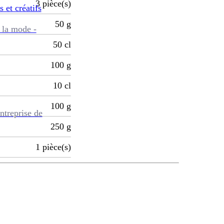
3
pièce(s)
s et créatifs
50
g
 la mode -
50
cl
100
g
10
cl
100
g
ntreprise de
250
g
1
pièce(s)