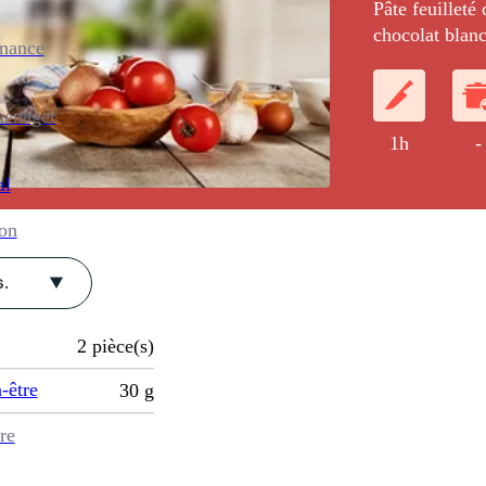
Pâte feuilleté 
chocolat blanc
enance
ménager
1h
-
al
ion
.
2
pièce(s)
-être
30
g
re