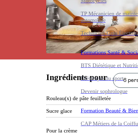
Motocycles
TP Mécanicien de maint
automobile
Technicien Gros Électro
Formations
Santé & Soci
BTS Diététique et Nutrit
Ingrédients pour
Diététique du sport
6 pers
Devenir sophrologue
Rouleau(x) de pâte feuilletée
Formation
Beauté & Bien
Sucre glace
CAP Métiers de la Coiffu
Pour la crème