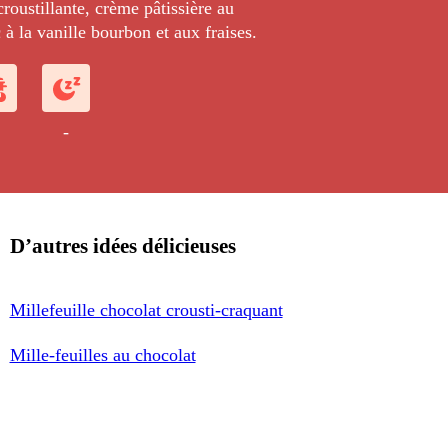
croustillante, crème pâtissière au
 à la vanille bourbon et aux fraises.
-
D’autres idées délicieuses
Millefeuille chocolat crousti-craquant
Mille-feuilles au chocolat