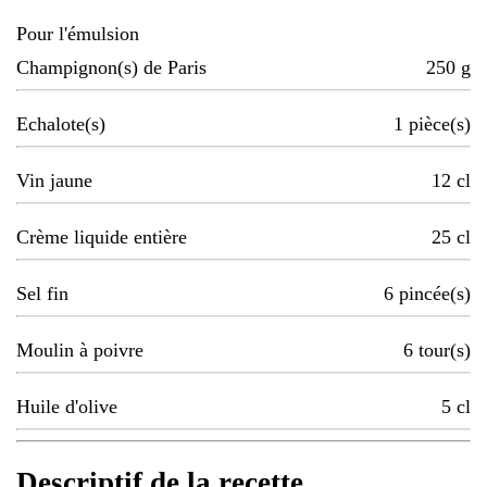
Pour l'émulsion
Champignon(s) de Paris
250
g
Echalote(s)
1
pièce(s)
Vin jaune
12
cl
Crème liquide entière
25
cl
Sel fin
6
pincée(s)
Moulin à poivre
6
tour(s)
Huile d'olive
5
cl
Descriptif de la recette