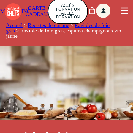
ACCÈS
CARTE
FORMATION
AMBUILDING
ACCÈS
CADEAU
FORMATION
Accueil
>
Recettes de cuisine
>
Ravioles de foie
gras
>
Raviole de foie gras, espuma champignons vin
jaune