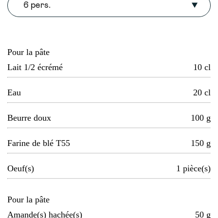
6 pers.
Pour la pâte
Lait 1/2 écrémé
10
cl
Eau
20
cl
Beurre doux
100
g
Farine de blé T55
150
g
Oeuf(s)
1
pièce(s)
Pour la pâte
Amande(s) hachée(s)
50
g