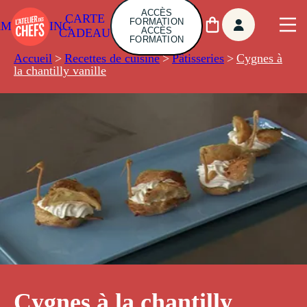
ACCÈS
CARTE
FORMATION
AMBUILDING
ACCÈS
CADEAU
FORMATION
Accueil
>
Recettes de cuisine
>
Pâtisseries
>
Cygnes à
la chantilly vanille
Cygnes à la chantilly