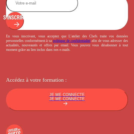
S'INSCRIRE
En vous inscrivant, vous acceptez que L’atelier des Chefs traite vos données
personnelles conformément à sa
politique de confidentialité
afin de vous adresser des
actualités, nouveautés et offres par email. Vous pouvez vous désabonner à tout
moment grâce au lien inclus dans nos e-mails.
Accédez à votre
formation :
JE ME CONNECTE
JE ME CONNECTE