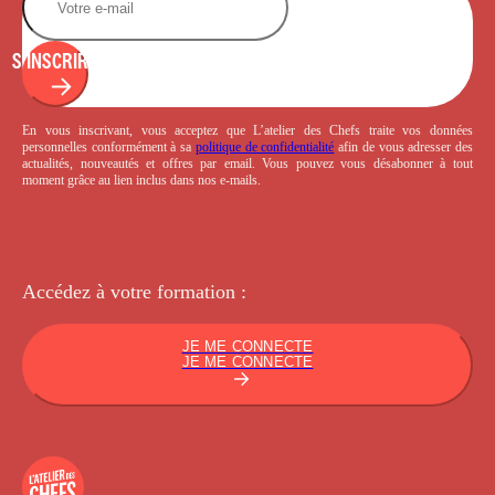
S'INSCRIRE
En vous inscrivant, vous acceptez que L’atelier des Chefs traite vos données
personnelles conformément à sa
politique de confidentialité
afin de vous adresser des
actualités, nouveautés et offres par email. Vous pouvez vous désabonner à tout
moment grâce au lien inclus dans nos e-mails.
Accédez à votre
formation :
JE ME CONNECTE
JE ME CONNECTE