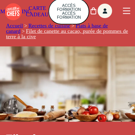
ACCÈS
CARTE
FORMATION
AMBUILDING
ACCÈS
CADEAU
FORMATION
Accueil
>
Recettes de cuisine
>
Plats à base de
canard
>
Filet de canette au cacao, purée de pommes de
terre à la cive