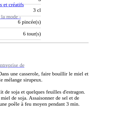
s et créatifs
3
cl
 la mode -
6
pincée(s)
6
tour(s)
ntreprise de
ns une casserole, faire bouillir le miel et
le mélange sirupeux.
it de soja et quelques feuilles d'estragon.
 miel de soja. Assaisonner de sel et de
s une poêle à feu moyen pendant 3 min.