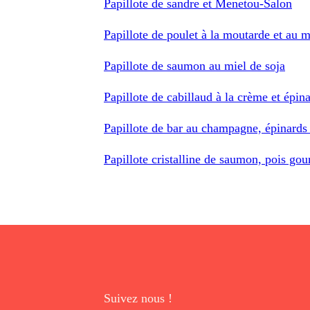
Papillote de sandre et Menetou-Salon
Papillote de poulet à la moutarde et au m
Papillote de saumon au miel de soja
Papillote de cabillaud à la crème et épin
Papillote de bar au champagne, épinards 
Papillote cristalline de saumon, pois gou
Suivez nous !