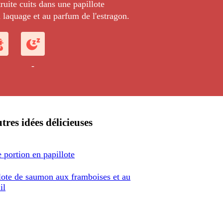
uite cuits dans une papillote
laquage et au parfum de l'estragon.
-
tres idées délicieuses
e portion en papillote
lote de saumon aux framboises et au
il