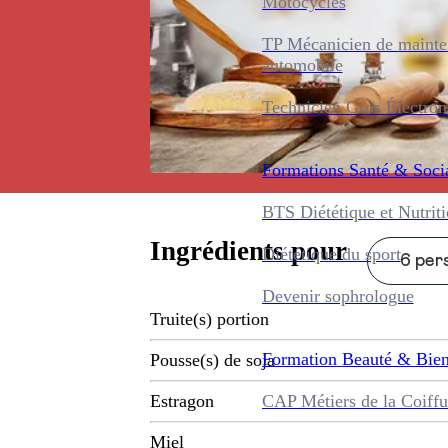
Motocycles
TP Mécanicien de maint
automobile
Technicien Gros Électro
Formations
Santé & Soci
BTS Diététique et Nutrit
Ingrédients pour
Diététique du sport
6 pers
Devenir sophrologue
Truite(s) portion
Formation
Beauté & Bien
Pousse(s) de soja
CAP Métiers de la Coiffu
Estragon
Miel