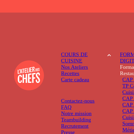
COURS DE
FORM
CUISINE
DIGI
Nos Ateliers
Forma
Recettes
Restau
Carte cadeau
CAP 
TP C
Cuis
CAP P
Contactez-nous
CAP 
FAQ
CAP 
Notre mission
Cuis
Teambuilding
Somm
Recrutement
Métie
Presse