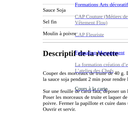
Formations
Arts décoratif
Sauce Soja
CAP Couture (Métiers de
Sel fin
Vêtement Flou)
Moulin à poivre
CAP Fleuriste
Descriptif de la recette
Formation
Management
La formation création d’e
L’atelier des Chefs
Couper des morceaux de truite de 40 g. Da
la sauce soja pendant 2 min pour rendre 
Cours à la carte
Sur une feuille de carta fata, déposer un l
Poser les morceaux de truite et laquer de
poivre. Fermer la papillote et cuire dan
Ouvrir et servir.