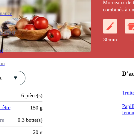
Morceaux de tr
combinés à un 
enance
ménager
30min
-
al
ion
D’au
.
Truit
6
pièce(s)
Papil
-être
150
g
fenou
re
0.3
botte(s)
20
g