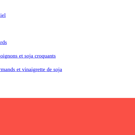
iel
ards
oignons et soja croquants
rmands et vinaigrette de soja