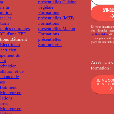
ta
présentielles
Cuisine
ns la
végétale
S'INS
uration
Formations
ser les
présentielles
IMTB
tions
Formations
En vous inscrivant
tables courantes
présentielles
Maçon
vos données per
C) d'une TPE
Formations
confidentialité
afin 
offres par email.
tions
Bâtiment
présentielles
grâce au lien inclu
Electricien
Sommellerie
ectricien
uipement du
ment
Accédez à v
echnicien
formation :
tallation et de
tenance de
JE ME CO
nes
JE ME CO
Bâtiment
Monteur en
llations
aires
Monteur en
llations