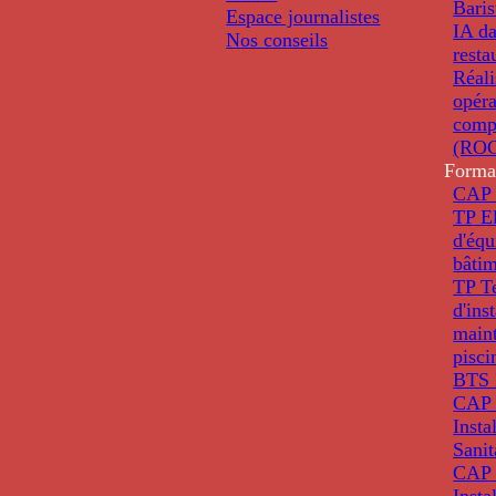
Baris
Espace journalistes
IA da
Nos conseils
resta
Réali
opéra
comp
(ROC
Forma
CAP 
TP El
d'éq
bâti
TP T
d'ins
main
pisci
BTS 
CAP 
Insta
Sanit
CAP 
Insta