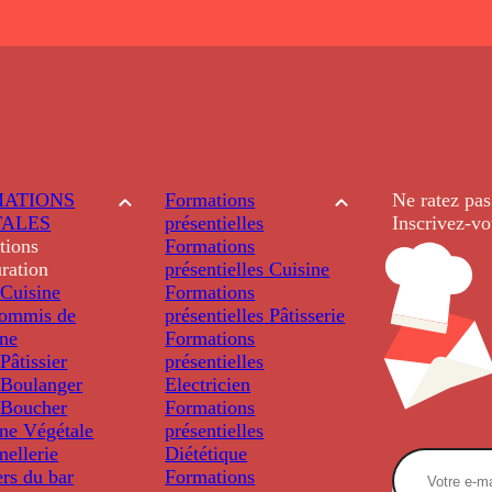
ATIONS
Formations
Ne ratez pas
TALES
présentielles
Inscrivez-vo
tions
Formations
ration
présentielles
Cuisine
Cuisine
Formations
ommis de
présentielles
Pâtisserie
ine
Formations
âtissier
présentielles
Boulanger
Electricien
Boucher
Formations
ine Végétale
présentielles
ellerie
Diététique
rs du bar
Formations