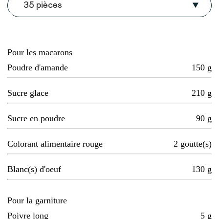
35 pièces
Pour les macarons
Poudre d'amande
150
g
Sucre glace
210
g
Sucre en poudre
90
g
Colorant alimentaire rouge
2
goutte(s)
Blanc(s) d'oeuf
130
g
Pour la garniture
Poivre long
5
g