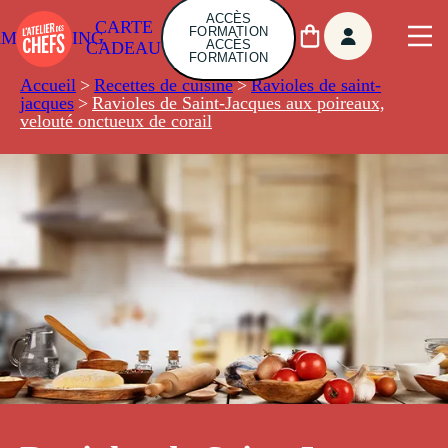
ACCÈS
CARTE
FORMATION
AMBUILDING
ACCÈS
CADEAU
FORMATION
Accueil
>
Recettes de cuisine
>
Ravioles de saint-
jacques
>
Ravioles de Saint-Jacques aux poireaux,
velouté onctueux de corail