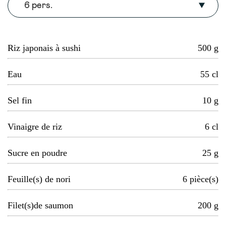
6 pers.
Riz japonais à sushi
500
g
Eau
55
cl
Sel fin
10
g
Vinaigre de riz
6
cl
Sucre en poudre
25
g
Feuille(s) de nori
6
pièce(s)
Filet(s)de saumon
200
g