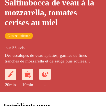
Saltimbocca de veau à la
mozzarella, tomates
cerises au miel
Cuisine Italienne
sur 55 avis
Des escalopes de veau aplaties, garnies de fines
tranches de mozzarella et de sauge puis roulées.
Accompagnées de tomates cuites au miel d'épices et de
roquette juste tombée.
20min
10min
-
Ingrédients pour