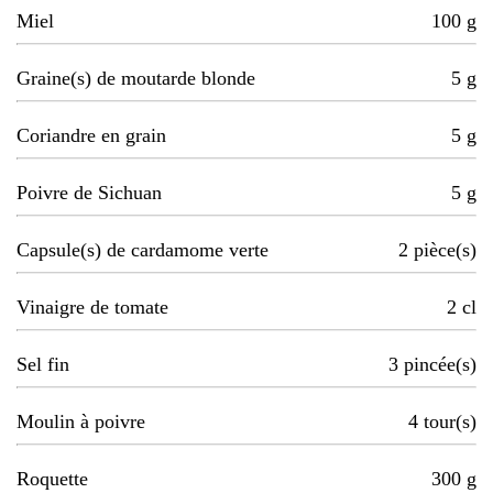
Miel
100
g
Graine(s) de moutarde blonde
5
g
Coriandre en grain
5
g
Poivre de Sichuan
5
g
Capsule(s) de cardamome verte
2
pièce(s)
Vinaigre de tomate
2
cl
Sel fin
3
pincée(s)
Moulin à poivre
4
tour(s)
Roquette
300
g