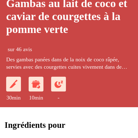
Gambas au lait de coco et
caviar de courgettes à la
pomme verte
sur 46 avis
Des gambas panées dans de la noix de coco râpée,
servies avec des courgettes cuites vivement dans de
l'huile d'olive puis écrasées à la fourchette et mélangées
à de petits dés de pomme, le tout servi avec une sauce
épicée au lait de coco.
30min
10min
-
Ingrédients pour