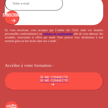
S'INSCRIRE
En vous inscrivant, vous acceptez que L’atelier des Chefs traite vos données
personnelles conformément à sa
politique de confidentialité
afin de vous adresser des
actualités, nouveautés et offres par email. Vous pouvez vous désabonner à tout
moment grâce au lien inclus dans nos e-mails.
Accédez à votre
formation :
JE ME CONNECTE
JE ME CONNECTE