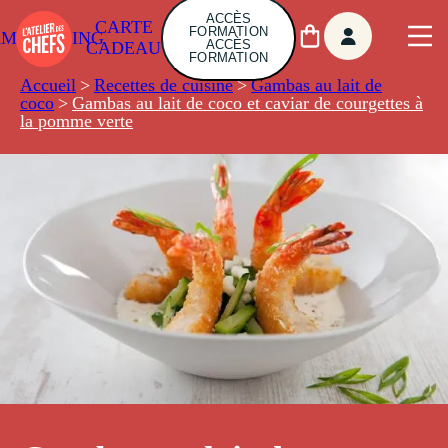
ACCÈS
CARTE
FORMATION
AMBUILDING
ACCÈS
CADEAU
FORMATION
Accueil
>
Recettes de cuisine
>
Gambas au lait de
coco
>
Gambas au lait de coco et caviar de courgettes à
la pomme verte