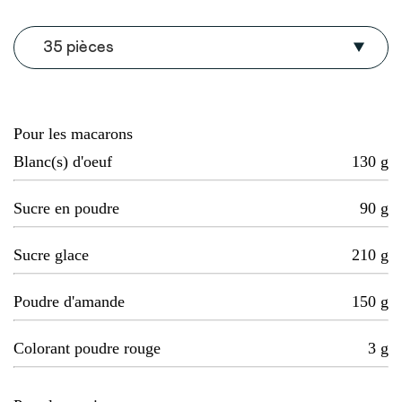
35 pièces
Pour les macarons
Blanc(s) d'oeuf
130
g
Sucre en poudre
90
g
Sucre glace
210
g
Poudre d'amande
150
g
Colorant poudre rouge
3
g