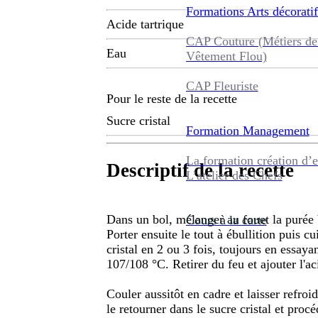
Formations
Arts décoratif
Acide tartrique
CAP Couture (Métiers de
Eau
Vêtement Flou)
CAP Fleuriste
Pour le reste de la recette
Sucre cristal
Formation
Management
La formation création d’e
Descriptif de la recette
L’atelier des Chefs
Dans un bol, mélanger au fouet la purée b
Cours à la carte
Porter ensuite le tout à ébullition puis c
cristal en 2 ou 3 fois, toujours en essay
107/108 °C. Retirer du feu et ajouter l'a
Couler aussitôt en cadre et laisser refroi
le retourner dans le sucre cristal et pro