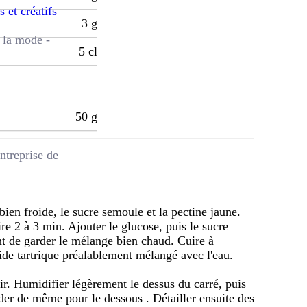
s et créatifs
3
g
 la mode -
5
cl
50
g
ntreprise de
ien froide, le sucre semoule et la pectine jaune.
uire 2 à 3 min. Ajouter le glucose, puis le sucre
ant de garder le mélange bien chaud. Cuire à
cide tartrique préalablement mélangé avec l'eau.
dir. Humidifier légèrement le dessus du carré, puis
céder de même pour le dessous . Détailler ensuite des