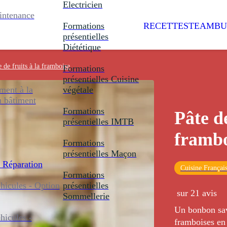
Electricien
intenance
Formations
RECETTES
TEAMBU
présentielles
Diététique
e de fruits à la framboise
Formations
présentielles
Cuisine
ent à la
végétale
u bâtiment
Formations
Pâte de
présentielles
IMTB
frambo
Formations
présentielles
Maçon
 Réparation
Cuisine Françai
Formations
icules - Option
présentielles
sur 21 avis
Sommellerie
Un bonbon sav
icules -
framboises en