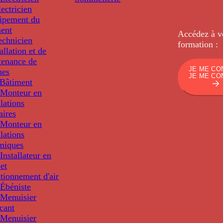
ectricien
uipement du
ment
Accédez à v
echnicien
formation :
tallation et de
tenance de
JE ME CO
nes
JE ME CO
Bâtiment
Monteur en
llations
aires
Monteur en
llations
miques
nstallateur en
 et
tionnement d'air
Ébéniste
Menuisier
cant
Menuisier