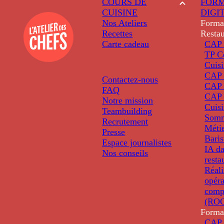
COURS DE
FORM
CUISINE
DIGI
Nos Ateliers
Forma
Recettes
Restau
Carte cadeau
CAP 
TP C
Cuis
CAP P
Contactez-nous
CAP 
FAQ
CAP 
Notre mission
Cuis
Teambuilding
Somm
Recrutement
Métie
Presse
Baris
Espace journalistes
IA da
Nos conseils
resta
Réali
opéra
comp
(ROC
Forma
CAP 