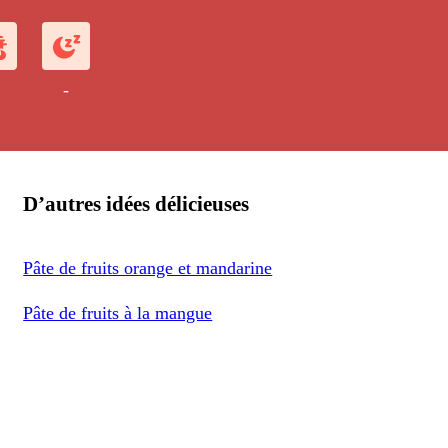
-
D’autres idées délicieuses
Pâte de fruits orange et mandarine
Pâte de fruits à la mangue