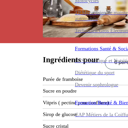
Motocycles
TP Mécanicien de maint
automobile
Technicien Gros Électro
Formations
Santé & Soci
Ingrédients pour
BTS Diététique et Nutrit
6 pers
Diététique du sport
Purée de framboise
Devenir sophrologue
Sucre en poudre
Formation
Beauté & Bien
Vitpris ( pectine pour confiture)
Sirop de glucose
CAP Métiers de la Coiffu
Sucre cristal