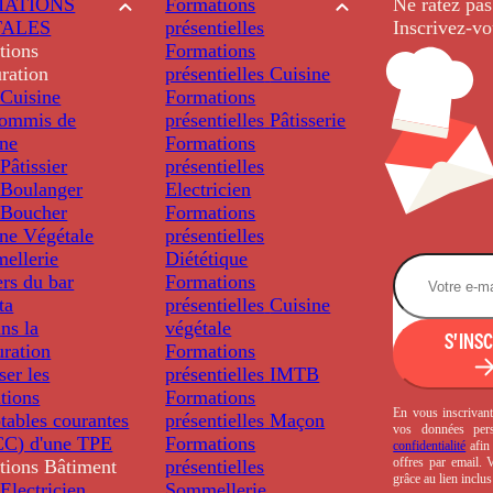
ATIONS
Formations
Ne ratez pas
TALES
présentielles
Inscrivez-vo
tions
Formations
ration
présentielles
Cuisine
Cuisine
Formations
ommis de
présentielles
Pâtisserie
ine
Formations
âtissier
présentielles
Boulanger
Electricien
Boucher
Formations
ine Végétale
présentielles
ellerie
Diététique
rs du bar
Formations
ta
présentielles
Cuisine
ns la
végétale
S'INS
uration
Formations
ser les
présentielles
IMTB
tions
Formations
En vous inscrivant
tables courantes
présentielles
Maçon
vos données per
C) d'une TPE
Formations
confidentialité
afin 
offres par email.
tions
Bâtiment
présentielles
grâce au lien inclu
Electricien
Sommellerie