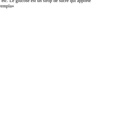
 etc. Le glucose est un sirop de sucre qui apporte
 rempla
»