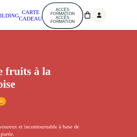
ACCÈS
CARTE
FORMATION
ILDING
ACCÈS
CADEAU
FORMATION
 fruits à la
ise
se
oureux et incontournable à base de
 purée.