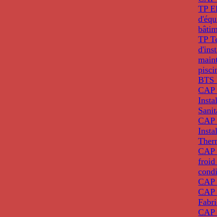
TP El
d'éq
bâti
TP T
d'ins
main
pisci
BTS 
CAP 
Insta
Sanit
CAP 
Insta
Ther
CAP I
froid
condi
CAP 
CAP 
Fabri
CAP 