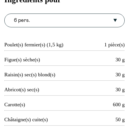
6 pers.
Poulet(s) fermier(s) (1,5 kg)
1
pièce(s)
Figue(s) sèche(s)
30
g
Raisin(s) sec(s) blond(s)
30
g
Abricot(s) sec(s)
30
g
Carotte(s)
600
g
Châtaigne(s) cuite(s)
50
g