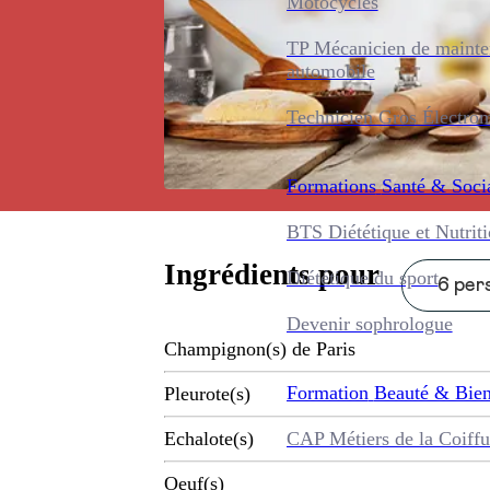
Motocycles
TP Mécanicien de maint
automobile
Technicien Gros Électro
Formations
Santé & Soci
BTS Diététique et Nutrit
Ingrédients pour
Diététique du sport
6 pers
Devenir sophrologue
Champignon(s) de Paris
Formation
Beauté & Bien
Pleurote(s)
CAP Métiers de la Coiffu
Echalote(s)
Oeuf(s)