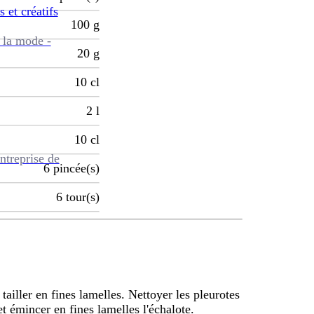
s et créatifs
100
g
 la mode -
20
g
10
cl
2
l
10
cl
ntreprise de
6
pincée(s)
6
tour(s)
tailler en fines lamelles. Nettoyer les pleurotes
et émincer en fines lamelles l'échalote.