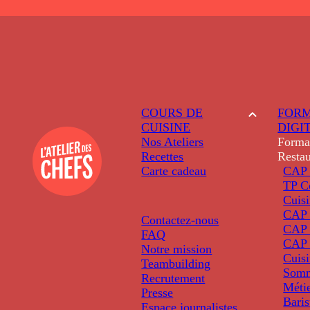
COURS DE
FORM
CUISINE
DIGI
Nos Ateliers
Forma
Recettes
Restau
Carte cadeau
CAP 
TP C
Cuis
CAP P
Contactez-nous
CAP 
FAQ
CAP 
Notre mission
Cuis
Teambuilding
Somm
Recrutement
Métie
Presse
Baris
Espace journalistes