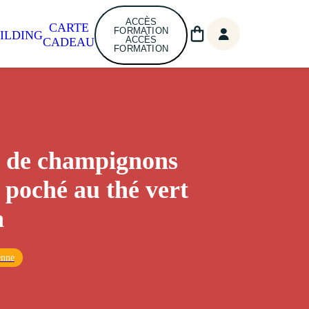
ACCÈS
CARTE
FORMATION
ILDING
ACCÈS
CADEAU
FORMATION
 de champignons
f poché au thé vert
a
enne