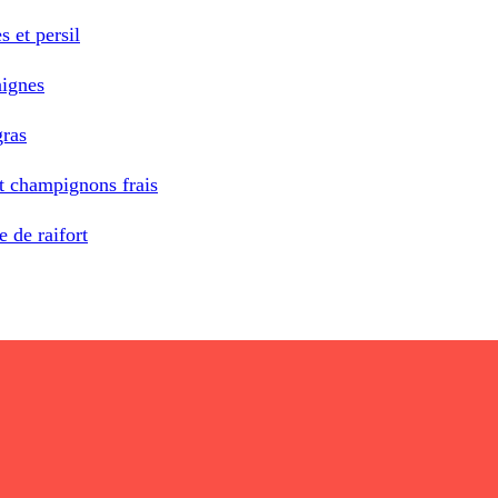
 et persil
aignes
gras
t champignons frais
 de raifort