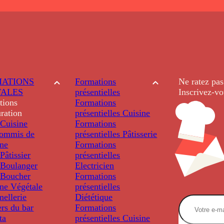
ATIONS
Formations
Ne ratez pas
TALES
présentielles
Inscrivez-vo
tions
Formations
ration
présentielles
Cuisine
Cuisine
Formations
ommis de
présentielles
Pâtisserie
ine
Formations
âtissier
présentielles
Boulanger
Electricien
Boucher
Formations
ine Végétale
présentielles
ellerie
Diététique
rs du bar
Formations
ta
présentielles
Cuisine