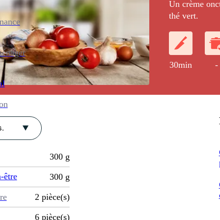
Un crème onct
thé vert.
enance
ménager
30min
-
al
ion
.
300
g
-être
300
g
re
2
pièce(s)
6
pièce(s)