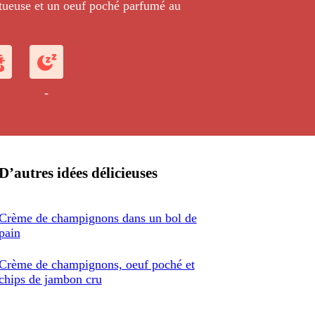
ueuse et un oeuf poché parfumé au
-
D’autres idées délicieuses
Crème de champignons dans un bol de
pain
Crème de champignons, oeuf poché et
chips de jambon cru