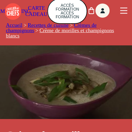
ACCÈS
CARTE
FORMATION
AMBUILDING
ACCÈS
CADEAU
FORMATION
Accueil
>
Recettes de cuisine
>
Crèmes de
champignons
>
Crème de morilles et champignons
blancs