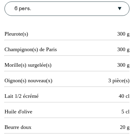
6 pers.
Pleurote(s)
300
g
Champignon(s) de Paris
300
g
Morille(s) surgelée(s)
300
g
Oignon(s) nouveau(x)
3
pièce(s)
Lait 1/2 écrémé
40
cl
Huile d'olive
5
cl
Beurre doux
20
g