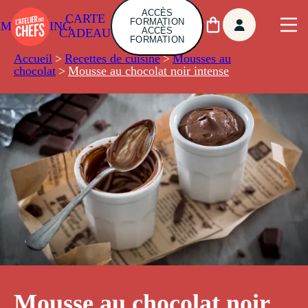
ACCÈS
CARTE
FORMATION
AMBUILDING
ACCÈS
CADEAU
FORMATION
Accueil
>
Recettes de cuisine
>
Mousses au
chocolat
>
Mousse au chocolat noir intense
Mousse au chocolat noir