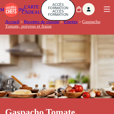
ACCÈS
CARTE
FORMATION
AMBUILDING
ACCÈS
CADEAU
FORMATION
Accueil
>
Recettes de cuisine
>
Entrées
>
Gaspacho
Tomate, poivron et fraise
Gaspacho Tomate,