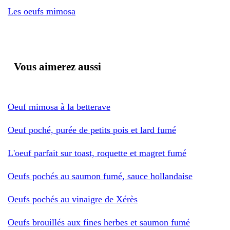
Les oeufs mimosa
Vous aimerez aussi
Oeuf mimosa à la betterave
Oeuf poché, purée de petits pois et lard fumé
L'oeuf parfait sur toast, roquette et magret fumé
Oeufs pochés au saumon fumé, sauce hollandaise
Oeufs pochés au vinaigre de Xérès
Oeufs brouillés aux fines herbes et saumon fumé