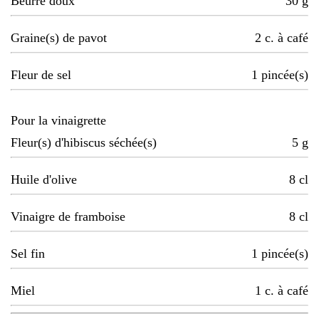
Beurre doux
30
g
Graine(s) de pavot
2
c. à café
Fleur de sel
1
pincée(s)
Pour la vinaigrette
Fleur(s) d'hibiscus séchée(s)
5
g
Huile d'olive
8
cl
Vinaigre de framboise
8
cl
Sel fin
1
pincée(s)
Miel
1
c. à café