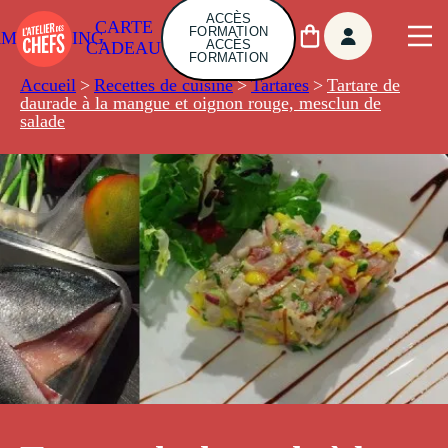
ACCÈS
CARTE
FORMATION
AMBUILDING
ACCÈS
CADEAU
FORMATION
Accueil
>
Recettes de cuisine
>
Tartares
>
Tartare de
daurade à la mangue et oignon rouge, mesclun de
salade